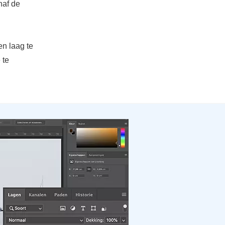
naf de
en laag te
 te