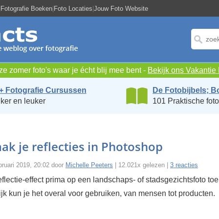
|
Fotografie Boeken
|
Foto Locaties
|
Jouw Foto Website
e zomer foto's waar je écht blij mee bent -
Bekijk ons Vakanti
+ Fotografie Cursussen
De Fotobijbels; B
ker en leuker
101 Praktische foto
k je reflecties in Photoshop
bruari 2019, 20:02 door
Michelle Peeters
| 12.021x gelezen |
3 reacties
reflectie-effect prima op een landschaps- of stadsgezichtsfoto to
jk kun je het overal voor gebruiken, van mensen tot producten.