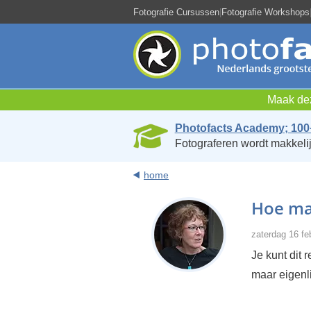
Fotografie Cursussen
|
Fotografie Workshops
Maak dez
Photofacts Academy; 100
Fotograferen wordt makkelij
home
Hoe maa
zaterdag 16 fe
Je kunt dit 
maar eigenli