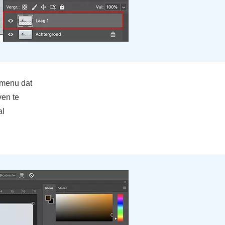
lmenu dat
ven te
al