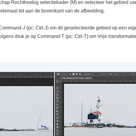
chap Rechthoekig selectiekader (M) en selecteer het gebied va
 helemaal tot aan de bovenkant van de afbeelding.
Command-J (pc: Ctrl-J) om dit geselecteerde gebied op een eig
olgens druk je op Command-T (pc: Ctrl-T) om Vrije transformatie