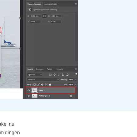
akel nu
(om dingen