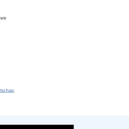
 we
atschap
.