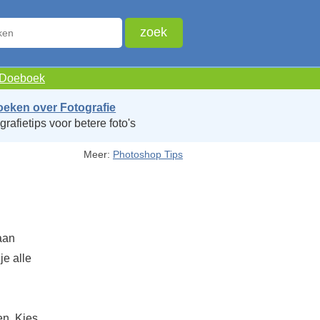
e Doeboek
oeken over Fotografie
grafietips voor betere foto's
Meer:
Photoshop Tips
 aan
je alle
en. Kies