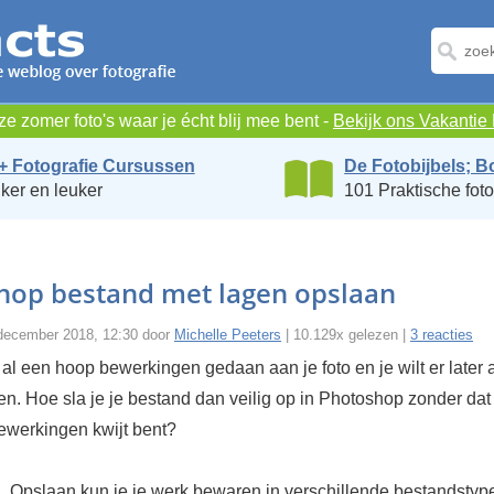
e zomer foto's waar je écht blij mee bent -
Bekijk ons Vakanti
+ Fotografie Cursussen
De Fotobijbels; B
ker en leuker
101 Praktische foto
hop bestand met lagen opslaan
december 2018, 12:30 door
Michelle Peeters
| 10.129x gelezen |
3 reacties
t al een hoop bewerkingen gedaan aan je foto en je wilt er later
n. Hoe sla je je bestand dan veilig op in Photoshop zonder dat 
ewerkingen kwijt bent?
, Opslaan kun je je werk bewaren in verschillende bestandstyp