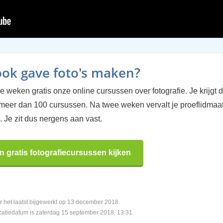
 ook gave foto's maken?
 weken gratis onze online cursussen over fotografie. Je krijgt d
 meer dan 100 cursussen. Na twee weken vervalt je proeflidma
 Je zit dus nergens aan vast.
n gratis fotografiecursussen kijken
oor het laatst bijgewerkt op 13 december 2018.
catiedatum is zaterdag 15 september 2018, 13:31.