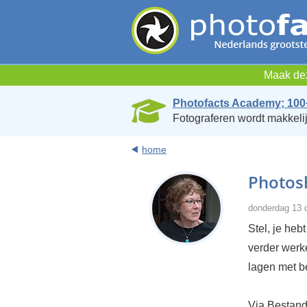
Maak dez
Photofacts Academy; 100
Fotograferen wordt makkelij
home
Photos
donderdag 13 
Stel, je heb
verder werke
lagen met b
Via Bestand