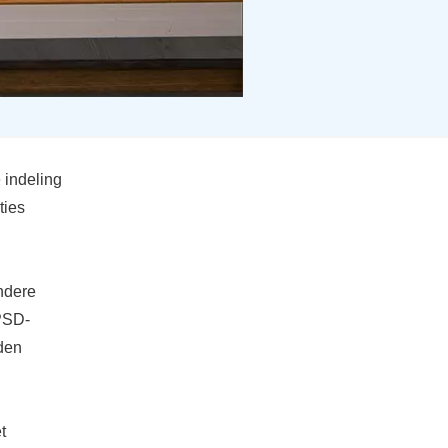
 indeling
ties
ndere
 PSD-
den
t