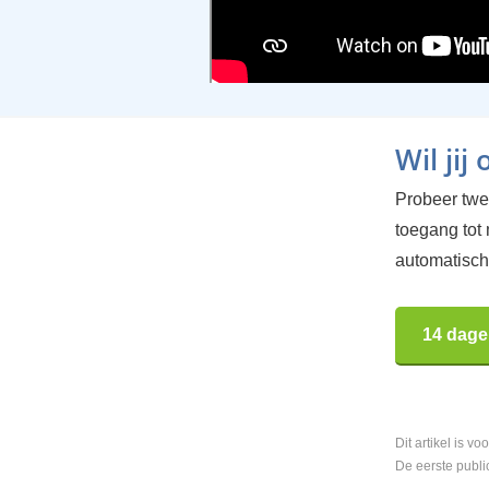
Wil jij
Probeer twee
toegang tot
automatisch.
14 dage
Dit artikel is v
De eerste publi