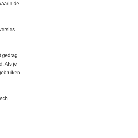
waarin de
versies
t gedrag
. Als je
 gebruiken
isch