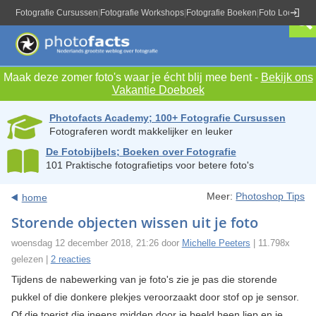
Fotografie Cursussen
|
Fotografie Workshops
|
Fotografie Boeken
|
Foto Locaties
|
Maak deze zomer foto's waar je écht blij mee bent -
Bekijk ons
Vakantie Doeboek
Photofacts Academy; 100+ Fotografie Cursussen
Fotograferen wordt makkelijker en leuker
De Fotobijbels; Boeken over Fotografie
101 Praktische fotografietips voor betere foto's
Meer:
Photoshop Tips
home
Storende objecten wissen uit je foto
woensdag 12 december 2018, 21:26 door
Michelle Peeters
| 11.798x
gelezen |
2 reacties
Tijdens de nabewerking van je foto's zie je pas die storende
pukkel of die donkere plekjes veroorzaakt door stof op je sensor.
Of die toerist die ineens midden door je beeld heen liep en je