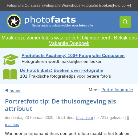
Fotografie Cursussen
|
Fotografie Workshops
|
Fotografie Boeken
|
Foto Locaties
|
Maak deze zomer foto's waar je écht blij mee bent -
Bekijk ons
Vakantie Doeboek
Photofacts Academy; 100+ Fotografie Cursussen
Fotograferen wordt makkelijker en leuker
De Fotobijbels; Boeken over Fotografie
101 Praktische fotografietips voor betere foto's
Meer:
Portretfotografie
home
Portretfoto tip: De thuisomgeving als
attribuut
donderdag 20 februari 2020, 15:51 door
Elja Trum
| 3.721x gelezen |
0
reacties
Wanneer je bij iemand thuis een portretfoto maakt is het leuk om