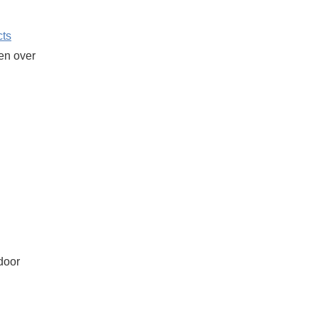
cts
ken over
door