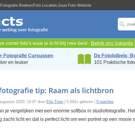
|
Fotografie Boeken
|
Foto Locaties
|
Jouw Foto Website
e zomer foto's waar je écht blij mee bent -
Bekijk ons Vakanti
+ Fotografie Cursussen
De Fotobijbels; B
ker en leuker
101 Praktische foto
fotografie tip: Raam als lichtbron
augustus 2020, 14:07 door
Elja Trum
| 5.581x gelezen |
0 reacties
 je vergelijken met een enorme softbox in studiofotografie. Het
g zacht licht en dat is perfect licht om een portret op een mooie 