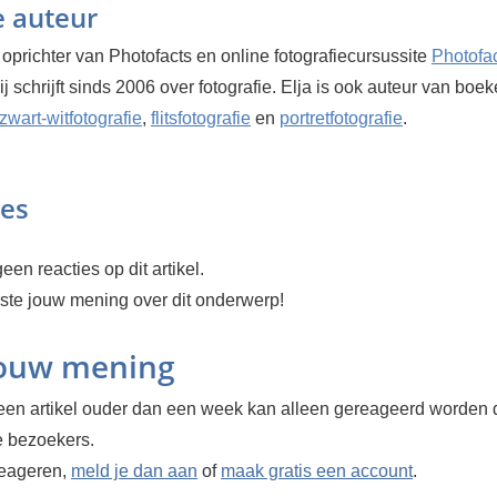
e auteur
 oprichter van Photofacts en online fotografiecursussite
Photofa
Hij schrijft sinds 2006 over fotografie. Elja is ook auteur van boe
zwart-witfotografie
,
flitsfotografie
en
portretfotografie
.
ies
een reacties op dit artikel.
rste jouw mening over dit onderwerp!
jouw mening
en artikel ouder dan een week kan alleen gereageerd worden 
 bezoekers.
reageren,
meld je dan aan
of
maak gratis een account
.