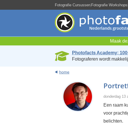
Fotografie Cursussen
|
Fotografie Workshops
Maak dez
Photofacts Academy; 100
Fotograferen wordt makkelij
home
Portret
donderdag 13 
Een raam kun
voor prachti
belichten.