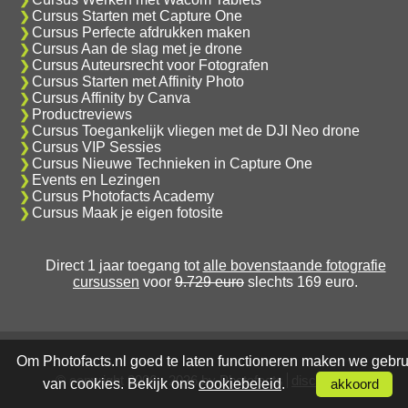
Cursus Starten met Capture One
Cursus Perfecte afdrukken maken
Cursus Aan de slag met je drone
Cursus Auteursrecht voor Fotografen
Cursus Starten met Affinity Photo
Cursus Affinity by Canva
Productreviews
Cursus Toegankelijk vliegen met de DJI Neo drone
Cursus VIP Sessies
Cursus Nieuwe Technieken in Capture One
Events en Lezingen
Cursus Photofacts Academy
Cursus Maak je eigen fotosite
Direct 1 jaar toegang tot
alle bovenstaande fotografie
cursussen
voor
9.729 euro
slechts 169 euro.
Om Photofacts.nl goed te laten functioneren maken we gebru
© copyright 2006 - 2026 by Photofacts
disclaimer
van cookies. Bekijk ons
cookiebeleid
.
akkoord