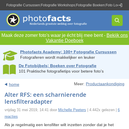
Fotografie Cursussen
|
Fotografie Workshops
|
Fotografie Boeken
|
Foto Locaties
|
Maak deze zomer foto's waar je écht blij mee bent -
Bekijk ons
Vakantie Doeboek
Photofacts Academy; 100+ Fotografie Cursussen
Fotograferen wordt makkelijker en leuker
De Fotobijbels; Boeken over Fotografie
101 Praktische fotografietips voor betere foto's
Meer:
Productaankondiging
home
Alter RFS: een scharnierende
lensfilteradapter
vrijdag 31 mei 2019, 14:41 door
Michelle Peeters
| 4.442x gelezen |
6
reacties
Als je regelmatig een lensfilter wilt inzetten zonder dat je het