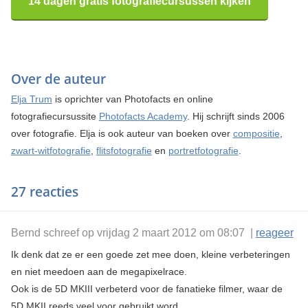
14 dagen gratis fotografiecursussen kijken
Over de auteur
Elja Trum
is oprichter van Photofacts en online
fotografiecursussite
Photofacts Academy
. Hij schrijft sinds 2006
over fotografie. Elja is ook auteur van boeken over
compositie
,
zwart-witfotografie
,
flitsfotografie
en
portretfotografie
.
27 reacties
Bernd schreef op vrijdag 2 maart 2012 om 08:07 |
reageer
Ik denk dat ze er een goede zet mee doen, kleine verbeteringen
en niet meedoen aan de megapixelrace.
Ook is de 5D MKIII verbeterd voor de fanatieke filmer, waar de
5D MKII reeds veel voor gebruikt word.