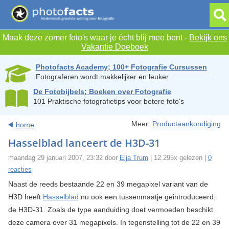
Maak deze zomer foto's waar je écht blij mee bent -
Bekijk ons
Vakantie Doeboek
Photofacts Academy; 100+ Fotografie Cursussen
Fotograferen wordt makkelijker en leuker
De Fotobijbels; Boeken over Fotografie
101 Praktische fotografietips voor betere foto's
Meer:
Productaankondiging
home
Hasselblad lanceert de H3D-31
maandag 29 januari 2007, 23:32 door
Elja Trum
| 12.295x gelezen |
0
reacties
Naast de reeds bestaande 22 en 39 megapixel variant van de
H3D heeft
Hasselblad
nu ook een tussenmaatje geintroduceerd;
de H3D-31. Zoals de type aanduiding doet vermoeden beschikt
deze camera over 31 megapixels. In tegenstelling tot de 22 en 39