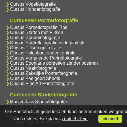
Cursus Vogelfotografie
Cursus Hondenfotografie
Cursussen Portretfotografie
Cursus Portretfotografie Tips
Cursus Starten met Flitsen
Cursus Boudoirfotografie
Cursus Portretfotografie in de praktijk
Cursus Flitsen op Locatie
Cursus Fotoshoot onder controle
Cursus Verhalende Portretfotografie
Cursus Spontane portretten zonder poseren
Cursus Naaktfotografie
Cursus Zakelijke Portretfotografie
Cursus Feelgood Shoots
Cursus Fine Art Portretfotografie
Cursussen Studiofotografie
Masterclass Studiofotografie
Cursus Studioportret voor Gevorderden
Om Photofacts.nl goed te laten functioneren maken we gebru
Basiscursus Studiofotografie
Cursus Belichten als de oude meesters
van cookies. Bekijk ons
cookiebeleid
.
akkoord
Cursus Fashionfotografie