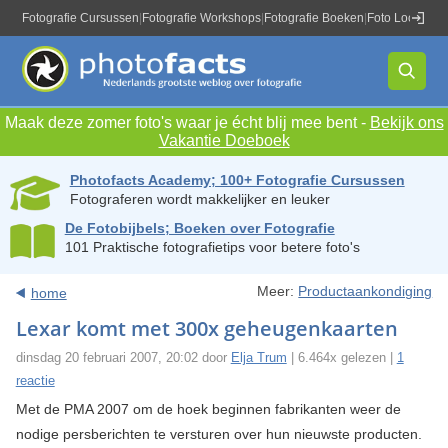
Fotografie Cursussen
|
Fotografie Workshops
|
Fotografie Boeken
|
Foto Locaties
|
Maak deze zomer foto's waar je écht blij mee bent -
Bekijk ons
Vakantie Doeboek
Photofacts Academy; 100+ Fotografie Cursussen
Fotograferen wordt makkelijker en leuker
De Fotobijbels; Boeken over Fotografie
101 Praktische fotografietips voor betere foto's
Meer:
Productaankondiging
home
Lexar komt met 300x geheugenkaarten
dinsdag 20 februari 2007, 20:02 door
Elja Trum
| 6.464x gelezen |
1
reactie
Met de PMA 2007 om de hoek beginnen fabrikanten weer de
nodige persberichten te versturen over hun nieuwste producten.