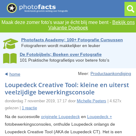
Maak deze zomer foto's waar je écht blij mee bent -
Bekijk ons
Vakantie Doeboek
Photofacts Academy; 100+ Fotografie Cursussen
Fotograferen wordt makkelijker en leuker
De Fotobijbels; Boeken over Fotografie
101 Praktische fotografietips voor betere foto's
Meer:
Productaankondiging
home
Loupedeck Creative Tool: kleine en uiterst
veelzijdige bewerkingsconsole
donderdag 7 november 2019, 17:17 door
Michelle Peeters
| 4.627x
gelezen |
1 reactie
Na de succesvolle
originele Loupedeck
en
Loupedeck +
fotobewerkingsconsoles, onthulde Loupedeck onlangs de
Loupedeck Creative Tool (AKA de Loupedeck CT). Het is een