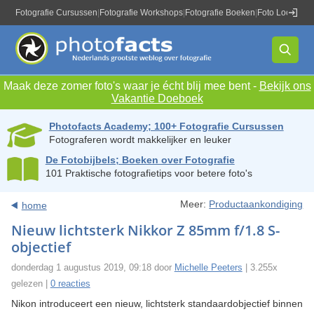
Fotografie Cursussen
|
Fotografie Workshops
|
Fotografie Boeken
|
Foto Locaties
|
Maak deze zomer foto's waar je écht blij mee bent -
Bekijk ons
Vakantie Doeboek
Photofacts Academy; 100+ Fotografie Cursussen
Fotograferen wordt makkelijker en leuker
De Fotobijbels; Boeken over Fotografie
101 Praktische fotografietips voor betere foto's
Meer:
Productaankondiging
home
Nieuw lichtsterk Nikkor Z 85mm f/1.8 S-
objectief
donderdag 1 augustus 2019, 09:18 door
Michelle Peeters
| 3.255x
gelezen |
0 reacties
Nikon introduceert een nieuw, lichtsterk standaardobjectief binnen