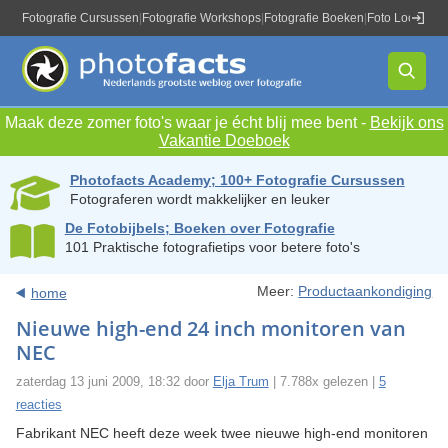
Fotografie Cursussen
|
Fotografie Workshops
|
Fotografie Boeken
|
Foto Locaties
|
Maak deze zomer foto's waar je écht blij mee bent -
Bekijk ons
Vakantie Doeboek
Photofacts Academy; 100+ Fotografie Cursussen
Fotograferen wordt makkelijker en leuker
De Fotobijbels; Boeken over Fotografie
101 Praktische fotografietips voor betere foto's
Meer:
Productaankondiging
home
Nieuwe high-end 24 inch monitoren van
NEC
zaterdag 13 juni 2009, 18:32 door
Elja Trum
| 7.788x gelezen |
5
reacties
Fabrikant NEC heeft deze week twee nieuwe high-end monitoren