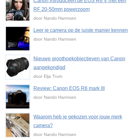
Canon introduceert de EOS R6 V met een
RF 20-50mm powerzoom
door Nando Harmsen
Leer je camera op de juiste manier kennen
door Nando Harmsen
Nieuwe groothoekobjectieven van Canon
aangekondigd
door Elja Trum
Review: Canon EOS R6 mark III
door Nando Harmsen
Waarom heb je gekozen voor jouw merk
camera?
door Nando Harmsen