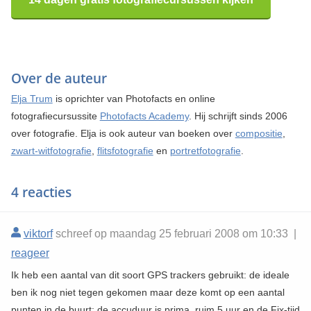
Over de auteur
Elja Trum
is oprichter van Photofacts en online
fotografiecursussite
Photofacts Academy
. Hij schrijft sinds 2006
over fotografie. Elja is ook auteur van boeken over
compositie
,
zwart-witfotografie
,
flitsfotografie
en
portretfotografie
.
4 reacties
viktorf
schreef op maandag 25 februari 2008 om 10:33 |
reageer
Ik heb een aantal van dit soort GPS trackers gebruikt: de ideale
ben ik nog niet tegen gekomen maar deze komt op een aantal
punten in de buurt: de accuduur is prima, ruim 5 uur en de Fix-tijd