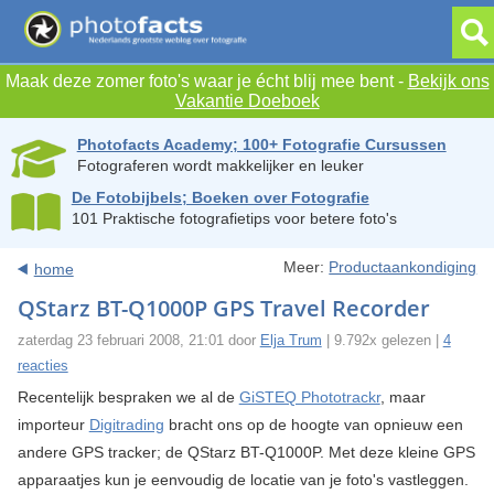
Maak deze zomer foto's waar je écht blij mee bent -
Bekijk ons
Vakantie Doeboek
Photofacts Academy; 100+ Fotografie Cursussen
Fotograferen wordt makkelijker en leuker
De Fotobijbels; Boeken over Fotografie
101 Praktische fotografietips voor betere foto's
Meer:
Productaankondiging
home
QStarz BT-Q1000P GPS Travel Recorder
zaterdag 23 februari 2008, 21:01 door
Elja Trum
| 9.792x gelezen |
4
reacties
Recentelijk bespraken we al de
GiSTEQ Phototrackr
, maar
importeur
Digitrading
bracht ons op de hoogte van opnieuw een
andere GPS tracker; de QStarz BT-Q1000P. Met deze kleine GPS
apparaatjes kun je eenvoudig de locatie van je foto's vastleggen.