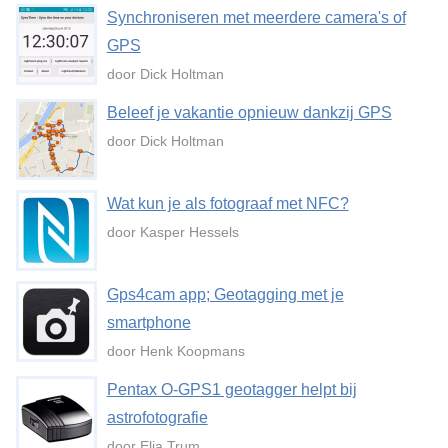
Synchroniseren met meerdere camera's of
GPS
door Dick Holtman
Beleef je vakantie opnieuw dankzij GPS
door Dick Holtman
Wat kun je als fotograaf met NFC?
door Kasper Hessels
Gps4cam app; Geotagging met je
smartphone
door Henk Koopmans
Pentax O-GPS1 geotagger helpt bij
astrofotografie
door Elja Trum