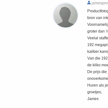
jamesprov
Productfotog
bron van in
Voornamelijk
groter dan 'n
Veelal staff
192 megapixe
kaliber kano
Van die 192 
de kliko mo
De prijs die
onoverkomel
Huren als je
groetjes,
James