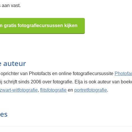
 aan vast.
n gratis fotografiecursussen kijken
e auteur
 oprichter van Photofacts en online fotografiecursussite
Photofa
Hij schrijft sinds 2006 over fotografie. Elja is ook auteur van boe
zwart-witfotografie
,
flitsfotografie
en
portretfotografie
.
ies