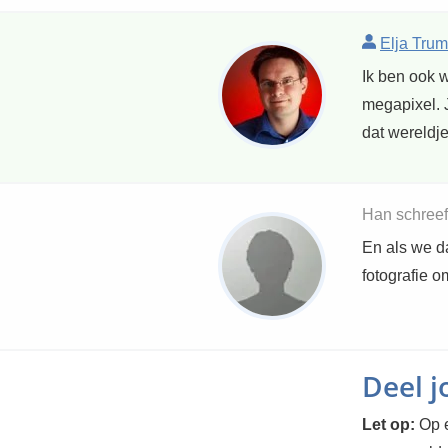
Elja Trum
Ik ben ook 
megapixel. J
dat wereldje
Han schreef
En als we d
fotografie o
Deel 
Let op:
Op e