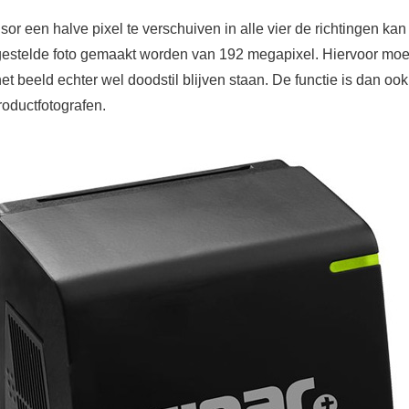
or een halve pixel te verschuiven in alle vier de richtingen kan
stelde foto gemaakt worden van 192 megapixel. Hiervoor moe
t beeld echter wel doodstil blijven staan. De functie is dan ook
roductfotografen.