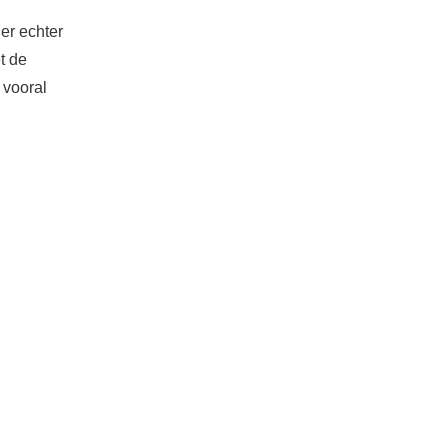
 er echter
t de
 vooral