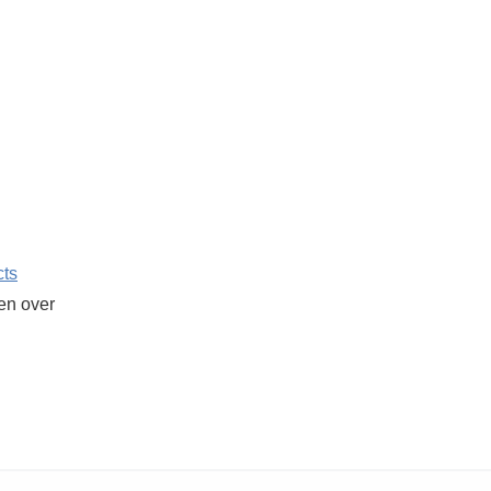
cts
ken over