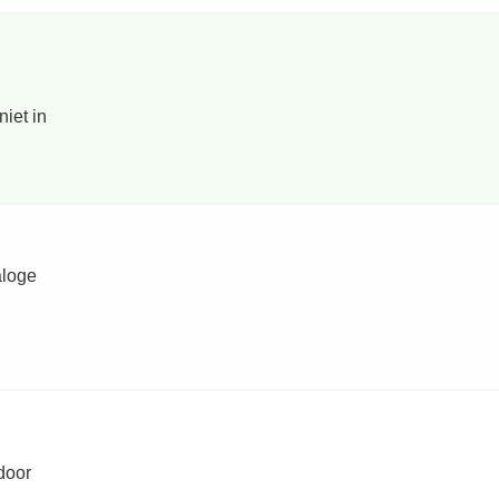
niet in
aloge
door