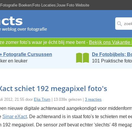
|
Fotografie Boeken
|
Foto Locaties
|
Jouw Foto Website
e zomer foto's waar je écht blij mee bent -
Bekijk ons Vakanti
+ Fotografie Cursussen
De Fotobijbels; B
ker en leuker
101 Praktische foto
Xact schiet 192 megapixel foto's
li 2012, 21:55 door
Elja Trum
| 13.039x gelezen |
3 reacties
 een nieuwe digitale achterwand aangekondigd voor middenfor
de
Sinar eXact
. De achterwand is in staat foto's te schieten met e
n 192 megapixel. De sensor zelf bevat echter 'slechts' 48 megap