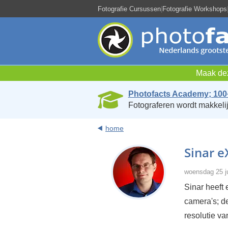
Fotografie Cursussen
|
Fotografie Workshops
Maak dez
Photofacts Academy; 100
Fotograferen wordt makkelij
home
Sinar e
woensdag 25 ju
Sinar heeft
camera's; 
resolutie va