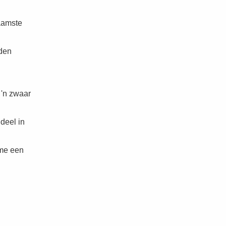
naamste
lden
 'n zwaar
deel in
 me een