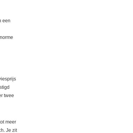
n een
enorme
iesprijs
stigd
r twee
tot meer
. Je zit