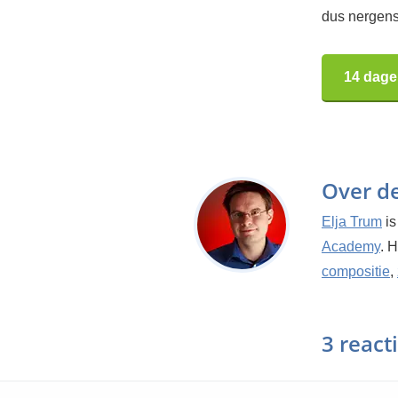
dus nergens
14 dage
Over d
Elja Trum
is
Academy
. 
compositie
,
3 react