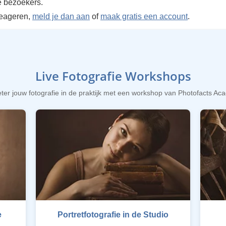
 bezoekers.
reageren,
meld je dan aan
of
maak gratis een account
.
Live Fotografie Workshops
ter jouw fotografie in de praktijk met een workshop van Photofacts A
e
Portretfotografie in de Studio