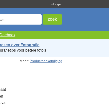
inloggen
e Doeboek
oeken over Fotografie
grafietips voor betere foto's
Meer:
Productaankondiging
maat
en
ixel.