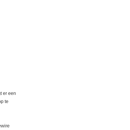
t er een
op te
ewire