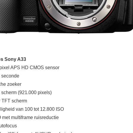
ies Sony A33
apixel APS HD CMOS sensor
er seconde
sche zoeker
T scherm (921.000 pixels)
r TFT scherm
ligheid van 100 tot 12.800 ISO
 met multiframe ruisreductie
utofocus