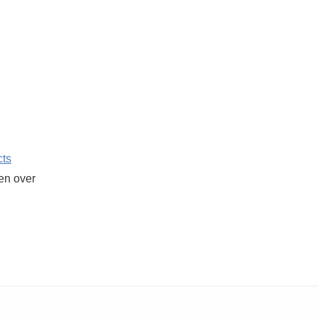
cts
ken over