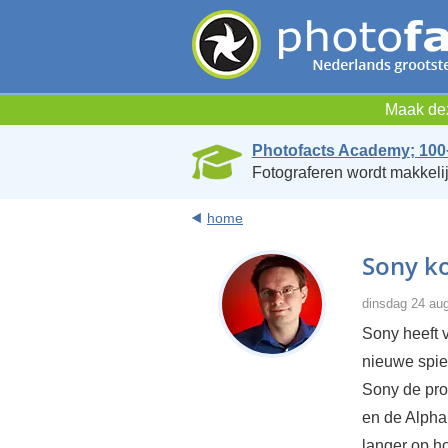
Maak dez
Photofacts Academy; 100
Fotograferen wordt makkelij
home
Sony k
dinsdag 24 au
Sony heeft 
nieuwe spie
Sony de pro
en de Alpha
langer op ho