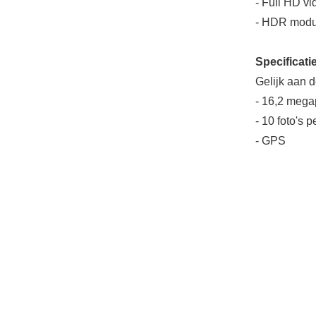
- Full HD v
- HDR mod
Specificat
Gelijk aan d
- 16,2 mega
- 10 foto's 
- GPS