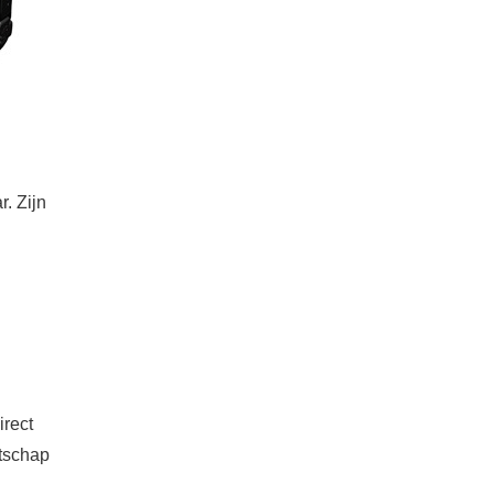
. Zijn
irect
atschap