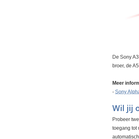
De Sony A33
broer, de A5
Meer inform
-
Sony Alph
Wil jij
Probeer twee
toegang tot
automatisch.