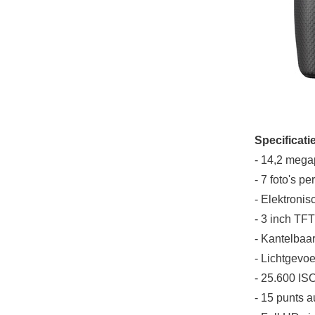
Specificat
- 14,2 meg
- 7 foto's p
- Elektroni
- 3 inch TF
- Kantelbaa
- Lichtgevoe
- 25.600 ISO
- 15 punts a