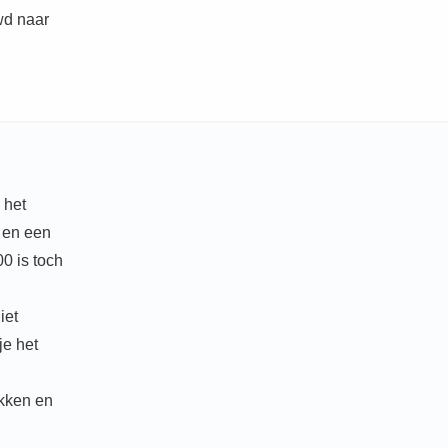
wd naar
 het
o en een
0 is toch
iet
je het
akken en