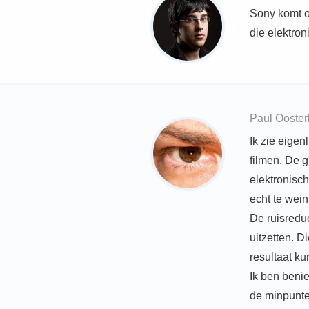
Sony komt o
die elektron
Paul Ooster
Ik zie eigen
filmen. De g
elektronisch
echt te weini
De ruisreduc
uitzetten. D
resultaat ku
Ik ben beni
de minpunte