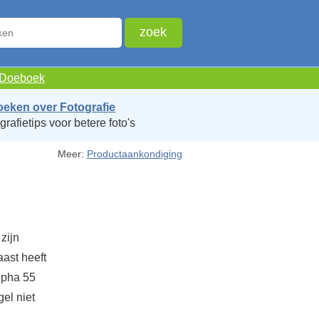
e Doeboek
oeken over Fotografie
grafietips voor betere foto's
Meer:
Productaankondiging
zijn
ast heeft
lpha 55
el niet