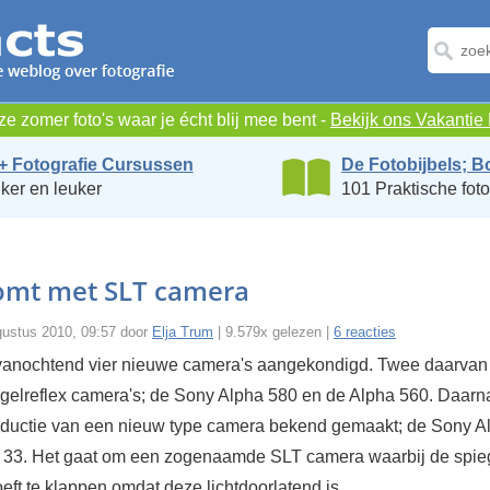
e zomer foto's waar je écht blij mee bent -
Bekijk ons Vakanti
+ Fotografie Cursussen
De Fotobijbels; B
ker en leuker
101 Praktische foto
omt met SLT camera
gustus 2010, 09:57 door
Elja Trum
| 9.579x gelezen |
6 reacties
vanochtend vier nieuwe camera's aangekondigd. Twee daarvan 
gelreflex camera's; de Sony Alpha 580 en de Alpha 560. Daarna
ductie van een nieuw type camera bekend gemaakt; de Sony A
 33. Het gaat om een zogenaamde SLT camera waarbij de spieg
eft te klappen omdat deze lichtdoorlatend is.