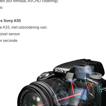
ideo (60i formaat, AVCHD codering)
us
ies Sony A55
e A33, met uitzondering van:
pixel sensor
per seconde