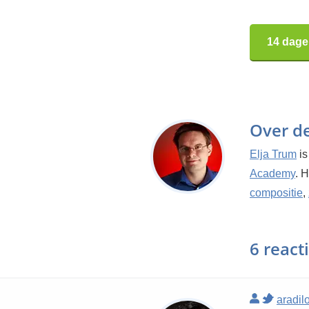
14 dage
Over d
Elja Trum
is
Academy
. 
compositie
,
6 react
aradil