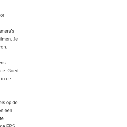
oor
camera's
ilmen. Je
ren.
ens
ule. Goed
 in de
els op de
en een
te
hoge FPS