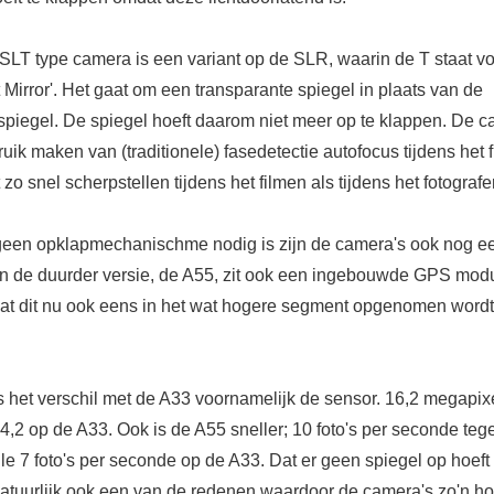
SLT type camera is een variant op de SLR, waarin de T staat v
 Mirror'. Het gaat om een transparante spiegel in plaats van de
 spiegel. De spiegel hoeft daarom niet meer op te klappen. De 
ik maken van (traditionele) fasedetectie autofocus tijdens het f
 zo snel scherpstellen tijdens het filmen als tijdens het fotografe
geen opklapmechanischme nodig is zijn de camera's ook nog e
In de duurder versie, de A55, zit ook een ingebouwde GPS mod
dat dit nu ook eens in het wat hogere segment opgenomen wordt
s het verschil met de A33 voornamelijk de sensor. 16,2 megapix
4,2 op de A33. Ook is de A55 sneller; 10 foto's per seconde teg
le 7 foto's per seconde op de A33. Dat er geen spiegel op hoeft 
natuurlijk ook een van de redenen waardoor de camera's zo'n 