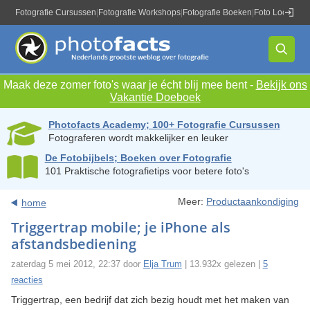
Fotografie Cursussen
|
Fotografie Workshops
|
Fotografie Boeken
|
Foto Locaties
|
Maak deze zomer foto's waar je écht blij mee bent -
Bekijk ons
Vakantie Doeboek
Photofacts Academy; 100+ Fotografie Cursussen
Fotograferen wordt makkelijker en leuker
De Fotobijbels; Boeken over Fotografie
101 Praktische fotografietips voor betere foto's
Meer:
Productaankondiging
home
Triggertrap mobile; je iPhone als
afstandsbediening
zaterdag 5 mei 2012, 22:37 door
Elja Trum
| 13.932x gelezen |
5
reacties
Triggertrap, een bedrijf dat zich bezig houdt met het maken van