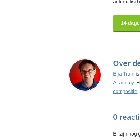
automatisch.
14 dage
Over d
Elja Trum
is
Academy
. 
compositie
,
0 react
Er zijn nog g