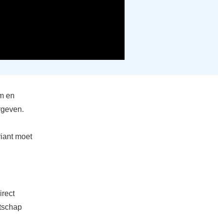
m en
geven.
riant moet
irect
atschap