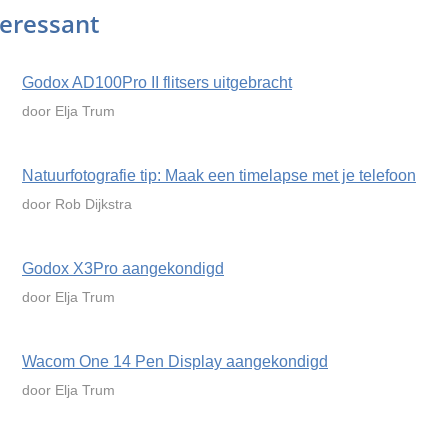
teressant
Godox AD100Pro II flitsers uitgebracht
door Elja Trum
Natuurfotografie tip: Maak een timelapse met je telefoon
door Rob Dijkstra
Godox X3Pro aangekondigd
door Elja Trum
Wacom One 14 Pen Display aangekondigd
door Elja Trum