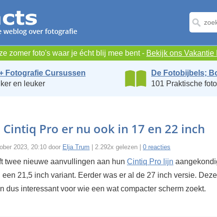
e zomer foto's waar je écht blij mee bent -
Bekijk ons Vakanti
+ Fotografie Cursussen
De Fotobijbels; B
ker en leuker
101 Praktische foto
intiq Pro er nu ook in 17 en 22 inch
ober 2023, 20:10 door
Elja Trum
| 2.292x gelezen |
0 reacties
t twee nieuwe aanvullingen aan hun
Cintiq Pro lijn
aangekondi
 een 21,5 inch variant. Eerder was er al de 27 inch versie. Dez
jn dus interessant voor wie een wat compacter scherm zoekt.