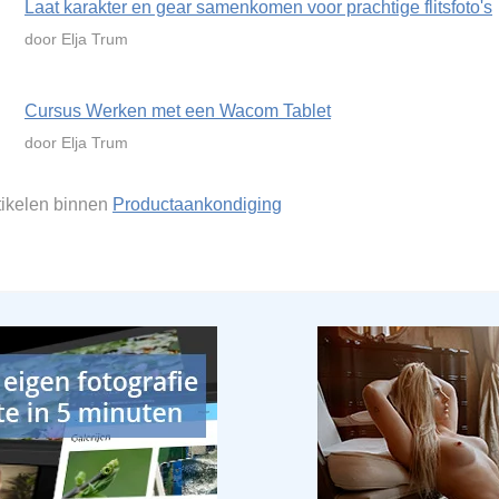
Laat karakter en gear samenkomen voor prachtige flitsfoto's
door Elja Trum
Cursus Werken met een Wacom Tablet
door Elja Trum
rtikelen binnen
Productaankondiging