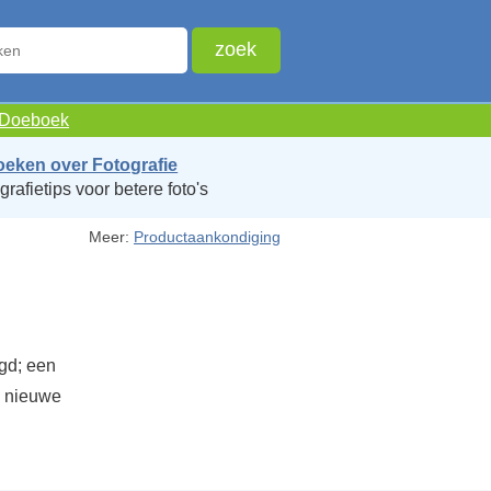
e Doeboek
oeken over Fotografie
grafietips voor betere foto's
Meer:
Productaankondiging
gd; een
e nieuwe