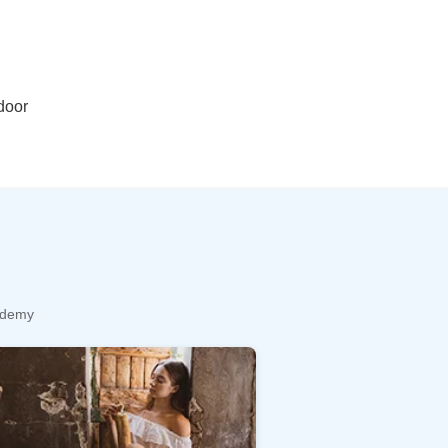
door
cademy