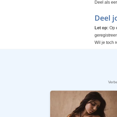
Deel als ee
Deel 
Let op:
Op e
geregistree
Wil je toch 
Verbe