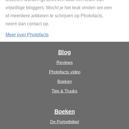
vrijwillige bloggers. Mocht je het leuk vinden om een
of meerdere artikelen te schrijven op Photofacts,
neem dan contact op.
Meer over Photofacts
Blog
Reviews
Photofacts video
Boeken
Tips & Truuks
Boeken
De Portretbijbel