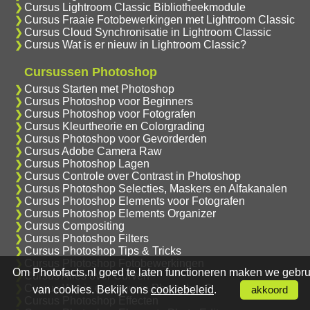
Cursus Lightroom Classic Bibliotheekmodule
Cursus Fraaie Fotobewerkingen met Lightroom Classic
Cursus Cloud Synchronisatie in Lightroom Classic
Cursus Wat is er nieuw in Lightroom Classic?
Cursussen Photoshop
Cursus Starten met Photoshop
Cursus Photoshop voor Beginners
Cursus Photoshop voor Fotografen
Cursus Kleurtheorie en Colorgrading
Cursus Photoshop voor Gevorderden
Cursus Adobe Camera Raw
Cursus Photoshop Lagen
Cursus Controle over Contrast in Photoshop
Cursus Photoshop Selecties, Maskers en Alfakanalen
Cursus Photoshop Elements voor Fotografen
Cursus Photoshop Elements Organizer
Cursus Compositing
Cursus Photoshop Filters
Cursus Photoshop Tips & Tricks
Cursus Photoshop Fotobewerkingen
Om Photofacts.nl goed te laten functioneren maken we gebru
Cursus Alles over Curven
Cursus Wat is er nieuw in Photoshop?
van cookies. Bekijk ons
cookiebeleid
.
akkoord
Cursus Photoshop Effecten