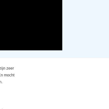
zijn zeer
 En mocht
n.