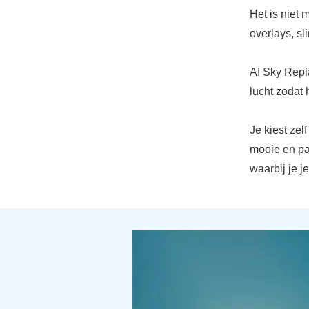
Het is niet
overlays, s
AI Sky Repla
lucht zodat h
Je kiest zel
mooie en pa
waarbij je j