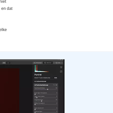
niet
 en dat
elke