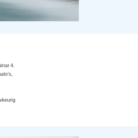
inar 4.
alo's,
wkeurig