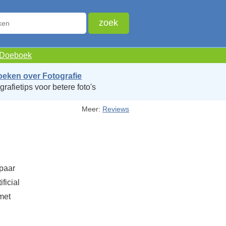
e Doeboek
oeken over Fotografie
grafietips voor betere foto's
Meer:
Reviews
 paar
ficial
met