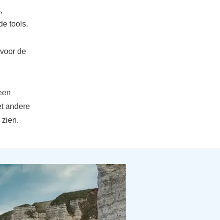
,
e tools.
 voor de
 een
et andere
 zien.