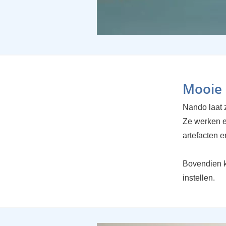
Mooie 
Nando laat z
Ze werken er
artefacten 
Bovendien k
instellen.