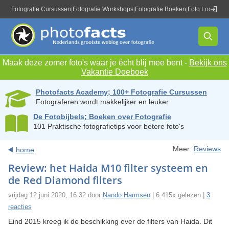
Fotografie Cursussen
|
Fotografie Workshops
|
Fotografie Boeken
|
Foto Locaties
|
Maak deze zomer foto's waar je écht blij mee bent -
Bekijk ons
Vakantie Doeboek
Photofacts Academy; 100+ Fotografie Cursussen
Fotograferen wordt makkelijker en leuker
De Fotobijbels; Boeken over Fotografie
101 Praktische fotografietips voor betere foto's
Meer:
Reviews
home
Review: het Haida M10 filter systeem en
de Red Diamond filters
vrijdag 12 juni 2020, 16:32 door
Nando Harmsen
| 6.415x gelezen |
3
reacties
Eind 2015 kreeg ik de beschikking over de filters van Haida. Dit