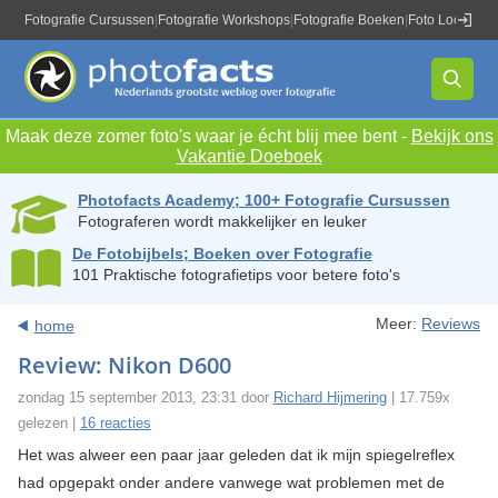
Fotografie Cursussen
|
Fotografie Workshops
|
Fotografie Boeken
|
Foto Locaties
|
Maak deze zomer foto's waar je écht blij mee bent -
Bekijk ons
Vakantie Doeboek
Photofacts Academy; 100+ Fotografie Cursussen
Fotograferen wordt makkelijker en leuker
De Fotobijbels; Boeken over Fotografie
101 Praktische fotografietips voor betere foto's
Meer:
Reviews
home
Review: Nikon D600
zondag 15 september 2013, 23:31 door
Richard Hijmering
| 17.759x
gelezen |
16 reacties
Het was alweer een paar jaar geleden dat ik mijn spiegelreflex
had opgepakt onder andere vanwege wat problemen met de