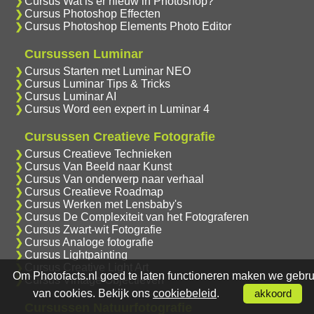
Cursus Wat is er nieuw in Photoshop?
Cursus Photoshop Effecten
Cursus Photoshop Elements Photo Editor
Cursussen Luminar
Cursus Starten met Luminar NEO
Cursus Luminar Tips & Tricks
Cursus Luminar AI
Cursus Word een expert in Luminar 4
Cursussen Creatieve Fotografie
Cursus Creatieve Technieken
Cursus Van Beeld naar Kunst
Cursus Van onderwerp naar verhaal
Cursus Creatieve Roadmap
Cursus Werken met Lensbaby's
Cursus De Complexiteit van het Fotograferen
Cursus Zwart-wit Fotografie
Cursus Analoge fotografie
Cursus Lightpainting
Cursus Creative Light Art
Om Photofacts.nl goed te laten functioneren maken we gebru
Cursus Vintage Objectieven
van cookies. Bekijk ons
cookiebeleid
.
akkoord
Cursussen Natuurfotografie