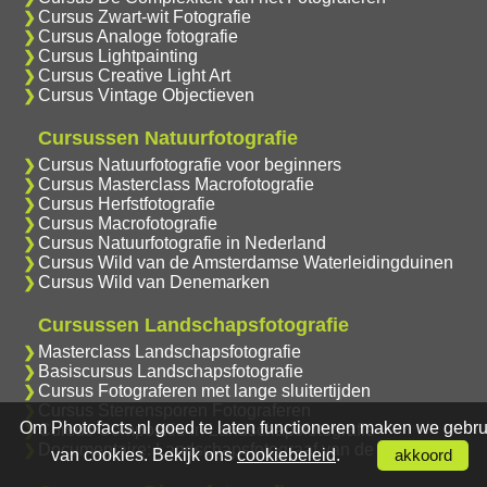
Cursus Zwart-wit Fotografie
Cursus Analoge fotografie
Cursus Lightpainting
Cursus Creative Light Art
Cursus Vintage Objectieven
Cursussen Natuurfotografie
Cursus Natuurfotografie voor beginners
Cursus Masterclass Macrofotografie
Cursus Herfstfotografie
Cursus Macrofotografie
Cursus Natuurfotografie in Nederland
Cursus Wild van de Amsterdamse Waterleidingduinen
Cursus Wild van Denemarken
Cursussen Landschapsfotografie
Masterclass Landschapsfotografie
Basiscursus Landschapsfotografie
Cursus Fotograferen met lange sluitertijden
Cursus Sterrensporen Fotograferen
Om Photofacts.nl goed te laten functioneren maken we gebru
Cursus Compositie in Landschapsfotografie
Documentaire: Landschapsfotograaf van de Goor
van cookies. Bekijk ons
cookiebeleid
.
akkoord