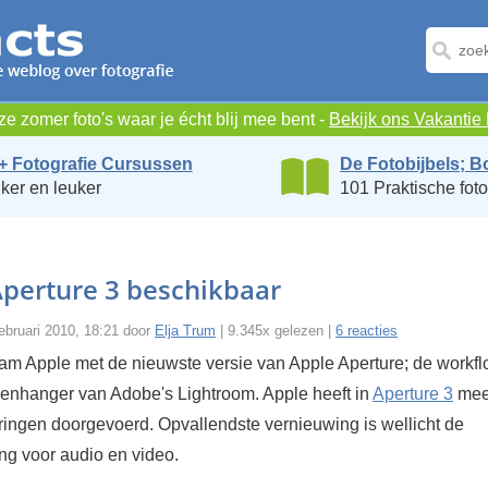
e zomer foto's waar je écht blij mee bent -
Bekijk ons Vakanti
+ Fotografie Cursussen
De Fotobijbels; B
ker en leuker
101 Praktische foto
perture 3 beschikbaar
ebruari 2010, 18:21 door
Elja Trum
| 9.345x gelezen |
6 reacties
am Apple met de nieuwste versie van Apple Aperture; de workf
genhanger van Adobe's Lightroom. Apple heeft in
Aperture 3
mee
ringen doorgevoerd. Opvallendste vernieuwing is wellicht de
ng voor audio en video.