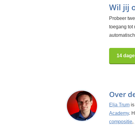
Wil jij
Probeer twee
toegang tot
automatisch.
14 dage
Over d
Elja Trum
is
Academy
. 
compositie
,