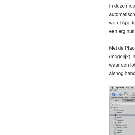
In deze nieu
automatisch
wordt Apertu
een erg nutt
Met de Plac
(mogelijk) i
waar een fo
alsnog hand