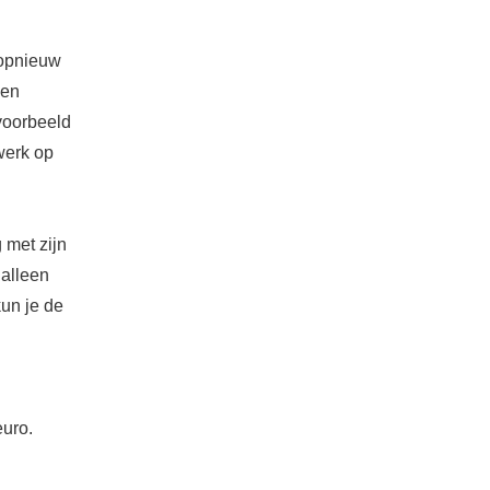
 opnieuw
 en
voorbeeld
werk op
 met zijn
 alleen
un je de
euro.