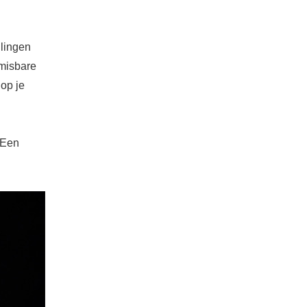
llingen
nmisbare
 op je
 Een