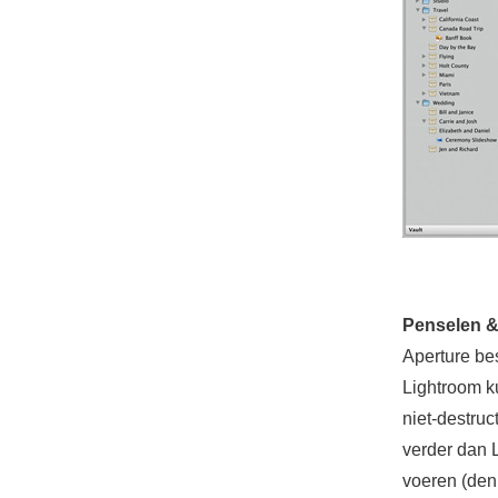
Penselen &
Aperture be
Lightroom ku
niet-destruc
verder dan 
voeren (denk