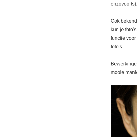
enzovoorts)
Ook bekend u
kun je foto'
functie voor
foto's.
Bewerkingen
mooie manie