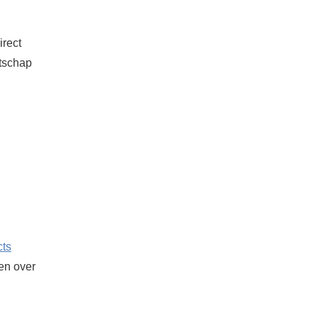
irect
atschap
cts
ken over