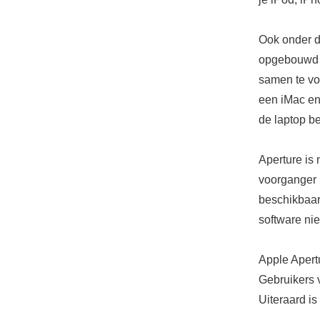
Ook onder d
opgebouwd w
samen te vo
een iMac en
de laptop b
Aperture is 
voorganger r
beschikbaar
software nie
Apple Apertu
Gebruikers 
Uiteraard is