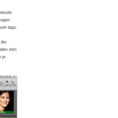
ebruikt
n ogen
 van tags.
 die
laten zien
 je