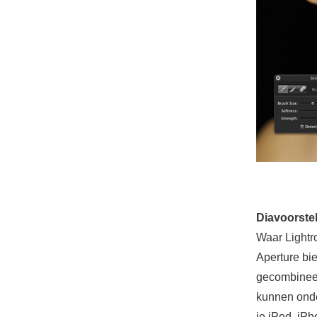
Diavoorste
Waar Lightr
Aperture bi
gecombineer
kunnen onde
je iPod, iPh