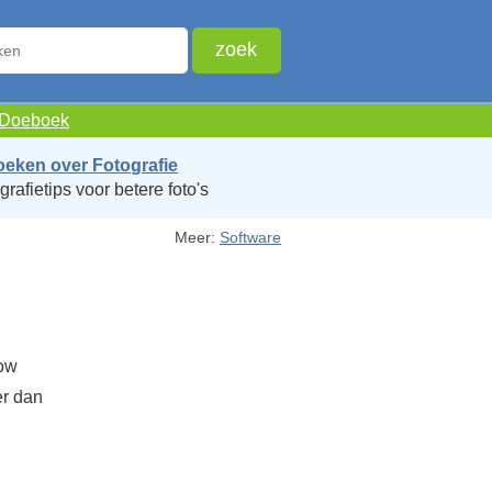
e Doeboek
oeken over Fotografie
grafietips voor betere foto's
Meer:
Software
low
r dan