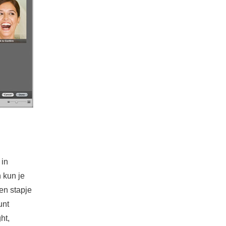
 in
 kun je
en stapje
unt
ht,