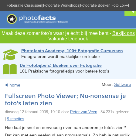
Fotografie Cursussen
|
Fotografie Workshops
|
Fotografie Boeken
|
Foto Locaties
|
Maak deze zomer foto's waar je écht blij mee bent -
Bekijk ons
Vakantie Doeboek
Photofacts Academy; 100+ Fotografie Cursussen
Fotograferen wordt makkelijker en leuker
De Fotobijbels; Boeken over Fotografie
101 Praktische fotografietips voor betere foto's
Meer:
Software
home
Fullscreen Photo Viewer; No-nonsense je
foto's laten zien
dinsdag 12 februari 2008, 19:10 door
Peter van Veen
| 34.231x gelezen
|
9 reacties
Hoe laat je snel en eenvoudig even aan anderen je foto's zien?
Dat kan met een veelvoud aan programma's. Zo heb je natuurlijk