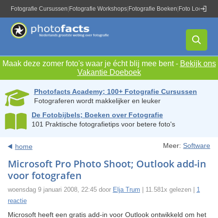
Fotografie Cursussen
|
Fotografie Workshops
|
Fotografie Boeken
|
Foto Locaties
|
Maak deze zomer foto's waar je écht blij mee bent -
Bekijk ons
Vakantie Doeboek
Photofacts Academy; 100+ Fotografie Cursussen
Fotograferen wordt makkelijker en leuker
De Fotobijbels; Boeken over Fotografie
101 Praktische fotografietips voor betere foto's
Meer:
Software
home
Microsoft Pro Photo Shoot; Outlook add-in
voor fotografen
woensdag 9 januari 2008, 22:45 door
Elja Trum
| 11.581x gelezen |
1
reactie
Microsoft heeft een gratis add-in voor Outlook ontwikkeld om het