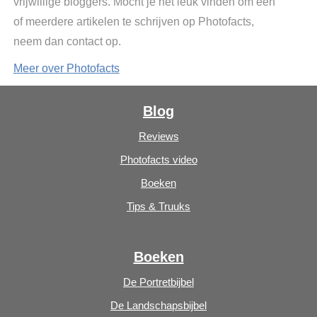
vrijwillige bloggers. Mocht je het leuk vinden om een
of meerdere artikelen te schrijven op Photofacts,
neem dan contact op.
Meer over Photofacts
Blog
Reviews
Photofacts video
Boeken
Tips & Truuks
Boeken
De Portretbijbel
De Landschapsbijbel