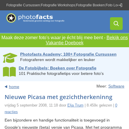
Fotografie Cursussen
|
Fotografie Workshops
|
Fotografie Boeken
|
Foto Locaties
|
Maak deze zomer foto's waar je écht blij mee bent -
Bekijk ons
Vakantie Doeboek
Photofacts Academy; 100+ Fotografie Cursussen
Fotograferen wordt makkelijker en leuker
De Fotobijbels; Boeken over Fotografie
101 Praktische fotografietips voor betere foto's
Meer:
Software
home
Nieuwe Picasa met gezichtherkeninng
vrijdag 5 september 2008, 11:18 door
Elja Trum
| 8.459x gelezen |
0
reacties
Een bijzondere en handige functionaliteit is toegevoegd in
Google's nieuwste (beta) versie van Picasa. Met het programma