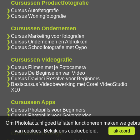
Cursussen Productfotografie
Cursus Autofotografie
Cursus Woningfotografie
Cursussen Ondernemen
Cursus Marketing voor fotografen
Cursus Ondernemen en Afdrukken
Cursus Schoolfotografie met Oypo
Cursussen Videografie
Cursus Filmen met je Fotocamera
Cursus De Beginselen van Video
Cursus Davinci Resolve voor Beginners
Basiscursus Videobewerking met Corel VideoStudio
X10
Cursussen Apps
Cursus Photopills voor Beginners
Cursus Photopills voor Gevorderden
Cursus VIP fotobesprekingen
Om Photofacts.nl goed te laten functioneren maken we gebru
van cookies. Bekijk ons
cookiebeleid
.
akkoord
Cursussen Overige