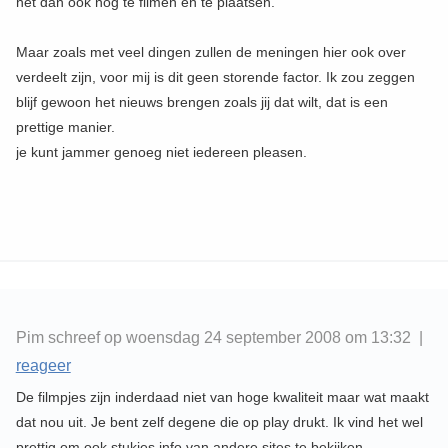
het dan ook nog te filmen en te plaatsen.
Maar zoals met veel dingen zullen de meningen hier ook over
verdeelt zijn, voor mij is dit geen storende factor. Ik zou zeggen
blijf gewoon het nieuws brengen zoals jij dat wilt, dat is een
prettige manier.
je kunt jammer genoeg niet iedereen pleasen.
Pim schreef op woensdag 24 september 2008 om 13:32 |
reageer
De filmpjes zijn inderdaad niet van hoge kwaliteit maar wat maakt
dat nou uit. Je bent zelf degene die op play drukt. Ik vind het wel
prettig om ook stukjes info van andere sites te bekijken.