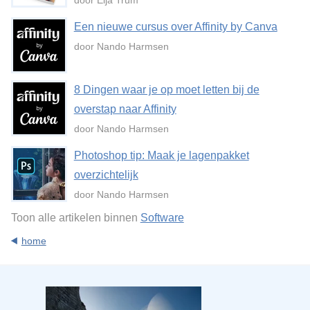
door Elja Trum
Een nieuwe cursus over Affinity by Canva
door Nando Harmsen
8 Dingen waar je op moet letten bij de
overstap naar Affinity
door Nando Harmsen
Photoshop tip: Maak je lagenpakket
overzichtelijk
door Nando Harmsen
Toon alle artikelen binnen
Software
home