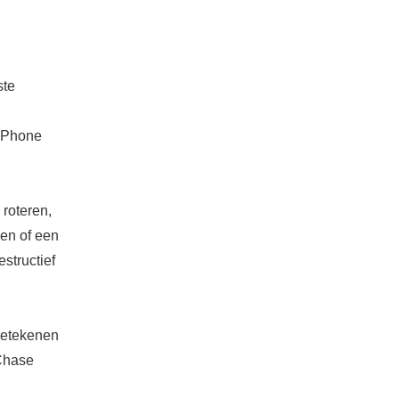
ste
 iPhone
 roteren,
sen of een
structief
 betekenen
Chase