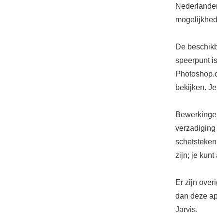
Nederlanders
mogelijkhed
De beschikb
speerpunt is
Photoshop.c
bekijken. Je
Bewerkingen 
verzadiging 
schetstekeni
zijn; je kun
Er zijn over
dan deze ap
Jarvis.