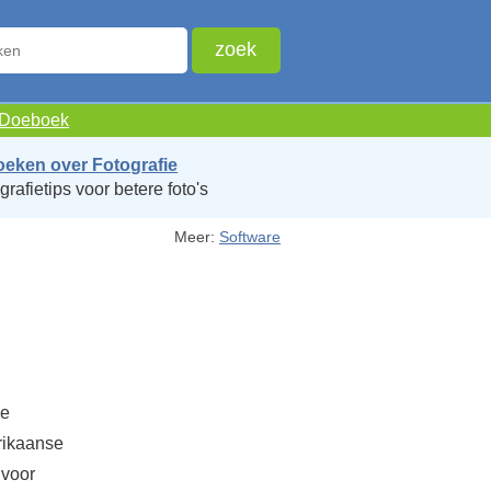
e Doeboek
oeken over Fotografie
grafietips voor betere foto's
Meer:
Software
de
rikaanse
voor