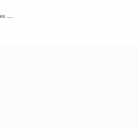
 .....