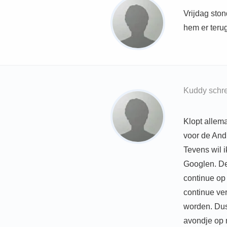
Vrijdag sto
hem er teru
Kuddy schr
Klopt allema
voor de And
Tevens wil 
Googlen. De
continue op
continue ve
worden. Dus
avondje op m