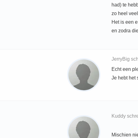
had) te hebb
zo heel veel
Het is een 
en zodra di
JerryBig sc
Echt een ple
Je hebt het
Kuddy schr
Mischien nie