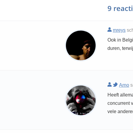
9 react
mreys
sch
Ook in Belgi
duren, terwi
Arno
s
Heeft allem
concurrent 
vele anderen