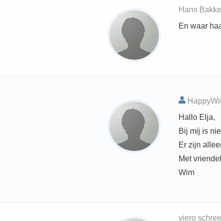
Hans Bakker
En waar haal
HappyWim
Hallo Elja,
Bij mij is n
Er zijn all
Met vriendel
Wim
viero schre