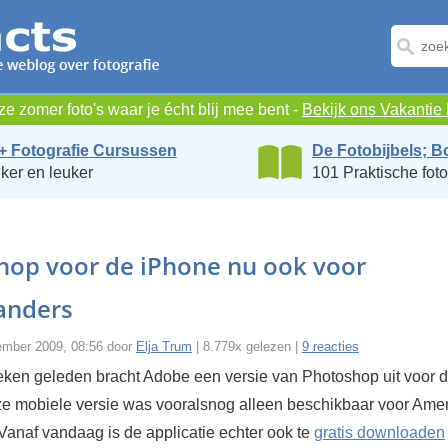
e zomer foto's waar je écht blij mee bent -
Bekijk ons Vakanti
+ Fotografie Cursussen
De Fotobijbels; B
ker en leuker
101 Praktische foto
hop voor de iPhone nu ook voor
anders
vember 2009, 08:56 door
Elja Trum
| 8.779x gelezen |
9 reacties
ken geleden bracht Adobe een versie van Photoshop uit voor 
e mobiele versie was vooralsnog alleen beschikbaar voor Ame
Vanaf vandaag is de applicatie echter ook te
gratis downloaden