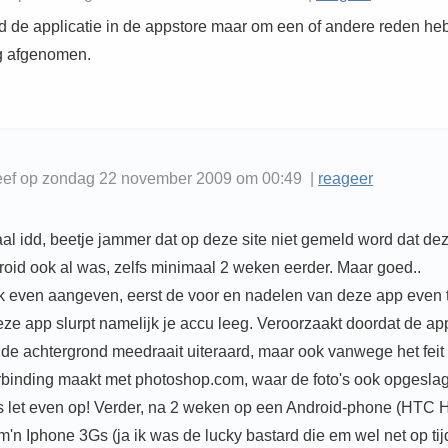
nd de applicatie in de appstore maar om een of andere reden he
g afgenomen.
eef op zondag 22 november 2009 om 00:49 |
reageer
al idd, beetje jammer dat op deze site niet gemeld word dat de
roid ook al was, zelfs minimaal 2 weken eerder. Maar goed..
ik even aangeven, eerst de voor en nadelen van deze app even 
ze app slurpt namelijk je accu leeg. Veroorzaakt doordat de ap
 de achtergrond meedraait uiteraard, maar ook vanwege het feit 
rbinding maakt met photoshop.com, waar de foto's ook opgesla
 let even op! Verder, na 2 weken op een Android-phone (HTC H
'n Iphone 3Gs (ja ik was de lucky bastard die em wel net op ti