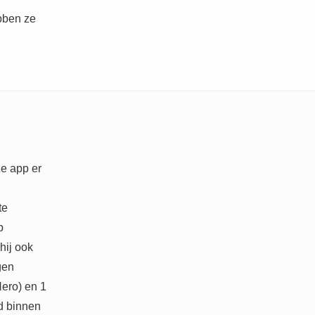
bben ze
ze app er
te
p
hij ook
gen
ero) en 1
jd binnen