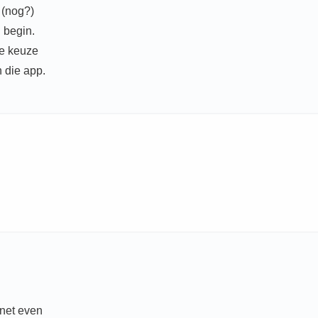
 (nog?)
 begin.
de keuze
 die app.
 net even