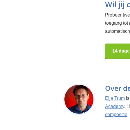
Wil jij
Probeer twee
toegang tot
automatisch.
14 dage
Over d
Elja Trum
is
Academy
. 
compositie
,