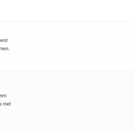
oest
emen.
een
s met