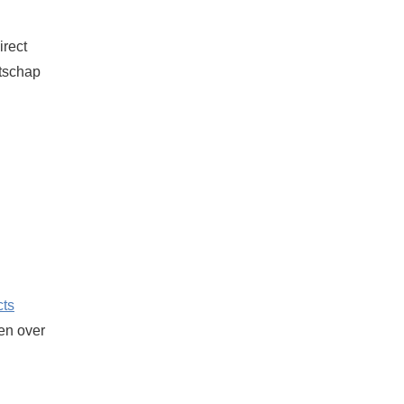
irect
atschap
cts
ken over