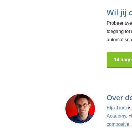
Wil jij
Probeer twee
toegang tot
automatisch.
14 dage
Over d
Elja Trum
is
Academy
. 
compositie
,