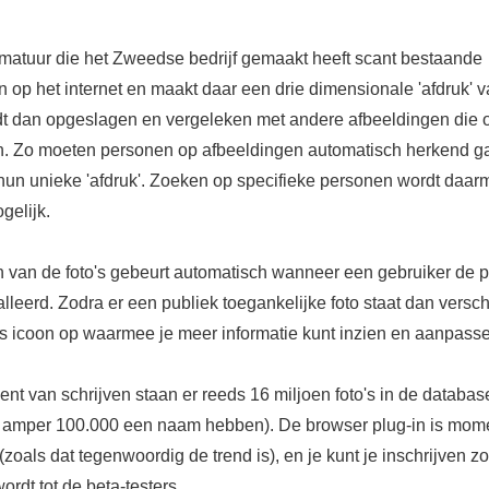
atuur die het Zweedse bedrijf gemaakt heeft scant bestaande
 op het internet en maakt daar een drie dimensionale 'afdruk' v
rdt dan opgeslagen en vergeleken met andere afbeeldingen die 
n. Zo moeten personen op afbeeldingen automatisch herkend g
hun unieke 'afdruk'. Zoeken op specifieke personen wordt daar
gelijk.
 van de foto's gebeurt automatisch wanneer een gebruiker de p
alleerd. Zodra er een publiek toegankelijke foto staat dan versch
s icoon op waarmee je meer informatie kunt inzien en aanpass
nt van schrijven staan er reeds 16 miljoen foto's in de databas
 amper 100.000 een naam hebben). De browser plug-in is mom
(zoals dat tegenwoordig de trend is), en je kunt je inschrijven zo
ordt tot de beta-testers.