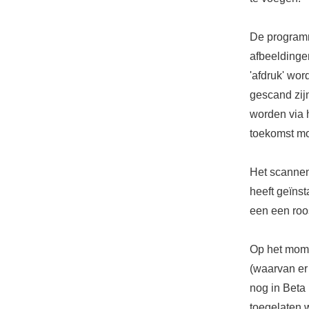
De programm
afbeeldingen
'afdruk' wo
gescand zij
worden via 
toekomst mo
Het scannen
heeft geïnst
een een roo
Op het mome
(waarvan er
nog in Beta 
toegelaten w