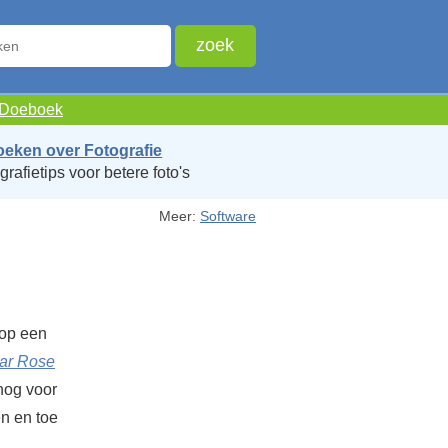
e Doeboek
oeken over Fotografie
grafietips voor betere foto's
Meer:
Software
 op een
ar Rose
 nog voor
en en toe