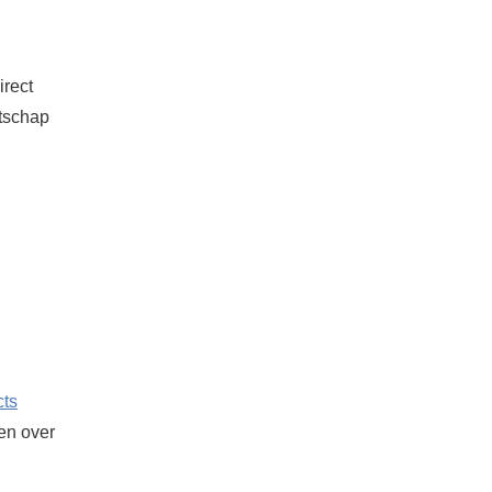
irect
atschap
cts
ken over