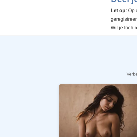
Let op:
Op e
geregistree
Wil je toch 
Verbe