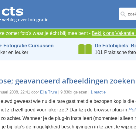
e zomer foto's waar je écht blij mee bent -
Bekijk ons Vakanti
+ Fotografie Cursussen
De Fotobijbels; B
ker en leuker
101 Praktische foto
Rose; geavanceerd afbeeldingen zoeken
nuari 2008, 22:41 door
Elja Trum
| 9.830x gelezen |
1 reactie
enieuwd geweest wie nu die rare gast met die bezopen kop is die
rnet zichzelf goed voor joker zet? Dankzij de browser plug-in
Pol
 zo achter. Wanneer je de plug-in installeert (momenteel alleen
g je bij foto's de mogelijkheid beschrijvingen in te zien, te wijzig