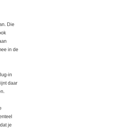
an. Die
ook
aan
mee in de
lug-in
ijnt daar
en.
e
enteel
dat je