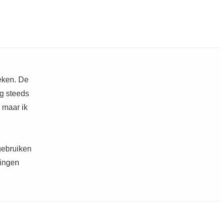
eken. De
g steeds
 maar ik
 gebruiken
dingen