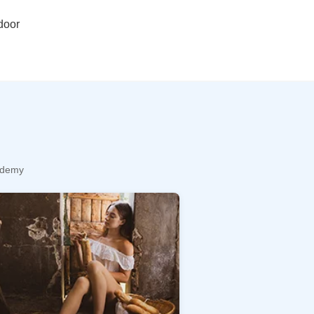
door
cademy