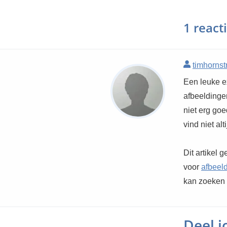
1 react
timhornst
Een leuke e
afbeeldinge
niet erg goe
vind niet alt
Dit artikel 
voor
afbeel
kan zoeken 
Deel 