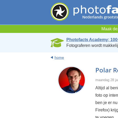
Maak dez
Photofacts Academy; 100
Fotograferen wordt makkelij
home
Polar 
maandag 28 ja
Altijd al b
foto op inte
ben je er nu
Firefox) krij
te voegen.