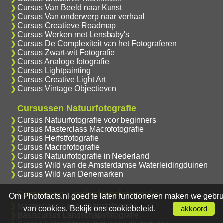
Cursus Van Beeld naar Kunst
Cursus Van onderwerp naar verhaal
Cursus Creatieve Roadmap
Cursus Werken met Lensbaby's
Cursus De Complexiteit van het Fotograferen
Cursus Zwart-wit Fotografie
Cursus Analoge fotografie
Cursus Lightpainting
Cursus Creative Light Art
Cursus Vintage Objectieven
Cursussen Natuurfotografie
Cursus Natuurfotografie voor beginners
Cursus Masterclass Macrofotografie
Cursus Herfstfotografie
Cursus Macrofotografie
Cursus Natuurfotografie in Nederland
Cursus Wild van de Amsterdamse Waterleidingduinen
Cursus Wild van Denemarken
Cursussen Landschapsfotografie
Om Photofacts.nl goed te laten functioneren maken we gebru
Masterclass Landschapsfotografie
van cookies. Bekijk ons
cookiebeleid
.
akkoord
Basiscursus Landschapsfotografie