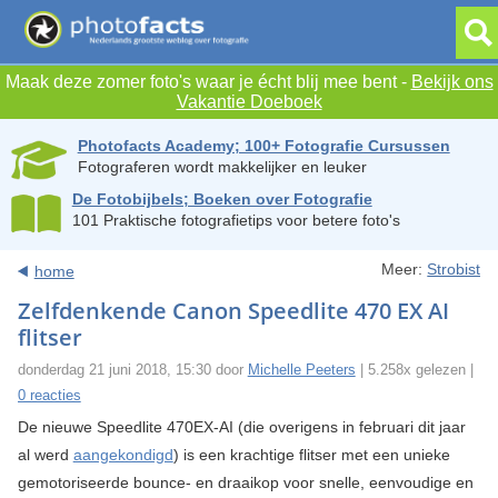
Maak deze zomer foto's waar je écht blij mee bent -
Bekijk ons
Vakantie Doeboek
Photofacts Academy; 100+ Fotografie Cursussen
Fotograferen wordt makkelijker en leuker
De Fotobijbels; Boeken over Fotografie
101 Praktische fotografietips voor betere foto's
Meer:
Strobist
home
Zelfdenkende Canon Speedlite 470 EX AI
flitser
donderdag 21 juni 2018, 15:30 door
Michelle Peeters
| 5.258x gelezen |
0 reacties
De nieuwe Speedlite 470EX-AI (die overigens in februari dit jaar
al werd
aangekondigd
) is een krachtige flitser met een unieke
gemotoriseerde bounce- en draaikop voor snelle, eenvoudige en