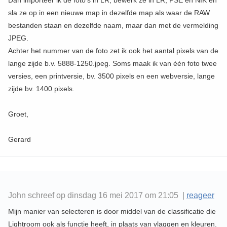
Dan importeer ik de foto's in LR, bewerk ze in LR, PSE en NIK en
sla ze op in een nieuwe map in dezelfde map als waar de RAW
bestanden staan en dezelfde naam, maar dan met de vermelding
JPEG.
Achter het nummer van de foto zet ik ook het aantal pixels van de
lange zijde b.v. 5888-1250.jpeg. Soms maak ik van één foto twee
versies, een printversie, bv. 3500 pixels en een webversie, lange
zijde bv. 1400 pixels.
Groet,
Gerard
John schreef op dinsdag 16 mei 2017 om 21:05 |
reageer
Mijn manier van selecteren is door middel van de classificatie die
Lightroom ook als functie heeft, in plaats van vlaggen en kleuren.