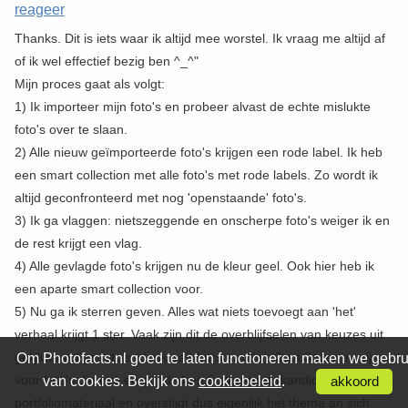
reageer
Thanks. Dit is iets waar ik altijd mee worstel. Ik vraag me altijd af
of ik wel effectief bezig ben ^_^"
Mijn proces gaat als volgt:
1) Ik importeer mijn foto's en probeer alvast de echte mislukte
foto's over te slaan.
2) Alle nieuw geïmporteerde foto's krijgen een rode label. Ik heb
een smart collection met alle foto's met rode labels. Zo wordt ik
altijd geconfronteerd met nog 'openstaande' foto's.
3) Ik ga vlaggen: nietszeggende en onscherpe foto's weiger ik en
de rest krijgt een vlag.
4) Alle gevlagde foto's krijgen nu de kleur geel. Ook hier heb ik
een aparte smart collection voor.
5) Nu ga ik sterren geven. Alles wat niets toevoegt aan 'het'
verhaal krijgt 1 ster. Vaak zijn dit de overblijfselen van keuzes uit
gelijkwaardige foto's (denk aan burst-mode). 2 en 3 sterren zijn
Om Photofacts.nl goed te laten functioneren maken we gebru
voor foto's die oké en goed. 4 en 5 sterren is (kandidaat)
van cookies. Bekijk ons
cookiebeleid
.
akkoord
portfoliomateriaal en overstijgt dus eigenlijk het thema an sich.