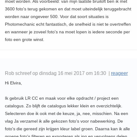
moet worden. Als voorbeeld: van mijn laatste bruiloft ben ik met
3600 foto's terug gekomen en dat moet uiteindelijk teruggebracht
worden naar ongeveer 500. Voor dat soort situaties is
Photomechanic echt fantastisch, de snelheid is niet te overtreffen
en wanneer je zoveel foto's na moet lopen is iedere seconde per
foto een grote winst.
Rob schreef op dinsdag 16 mei 2017 om 16:30 |
reageer
Hi Elvira,
Ik gebruik LR CC en maak voor elke opdracht / project een
catalogus. Zo blijft de catalogus lekker klein en overzichtelijk.
Selecteren doe ik ook met de keuze, ja, nee, misschien. Na een
vlag Ja verzamel ik alle gekozen foto's voor nabewerking. De
foto's die gereed zijn krijgen kleur label groen. Daarna kan ik alle
groene foto's filteren en exporteren als jpg en vervolgens delen