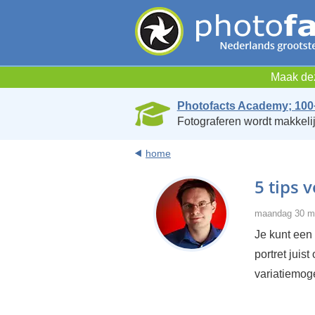
Maak dez
Photofacts Academy; 100
Fotograferen wordt makkelij
home
5 tips 
maandag 30 me
Je kunt een 
portret juis
variatiemoge