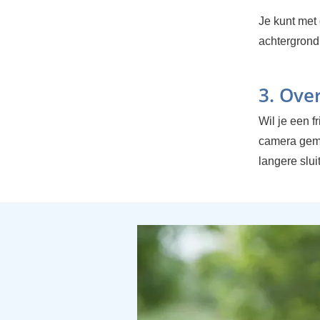
Je kunt met 
achtergrond
3. Over
Wil je een f
camera gemet
langere slui