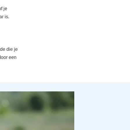
f je
r is.
de die je
 door een