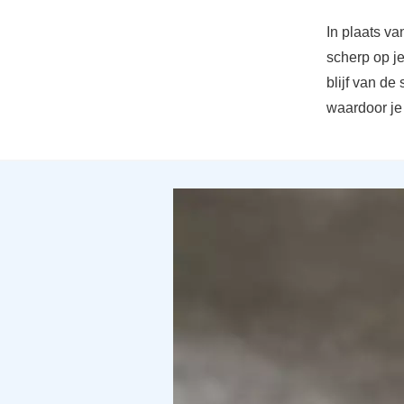
In plaats va
scherp op j
blijf van de
waardoor je 