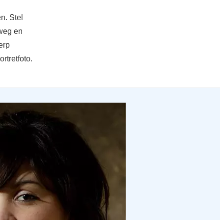
n. Stel
 weg en
erp
rtretfoto.