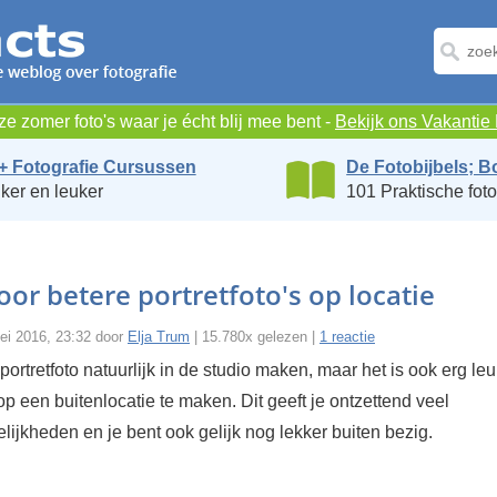
e zomer foto's waar je écht blij mee bent -
Bekijk ons Vakanti
+ Fotografie Cursussen
De Fotobijbels; B
ker en leuker
101 Praktische foto
voor betere portretfoto's op locatie
i 2016, 23:32 door
Elja Trum
| 15.780x gelezen |
1 reactie
portretfoto natuurlijk in de studio maken, maar het is ook erg l
t op een buitenlocatie te maken. Dit geeft je ontzettend veel
lijkheden en je bent ook gelijk nog lekker buiten bezig.