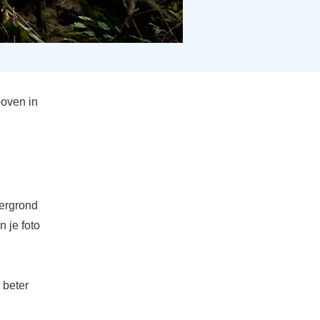
boven in
tergrond
 je foto
 beter