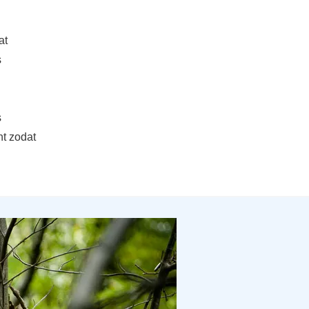
at
s
s
ht zodat