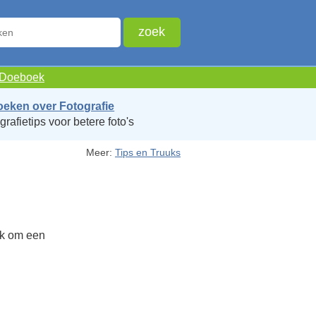
e Doeboek
oeken over Fotografie
grafietips voor betere foto's
Meer:
Tips en Truuks
euk om een