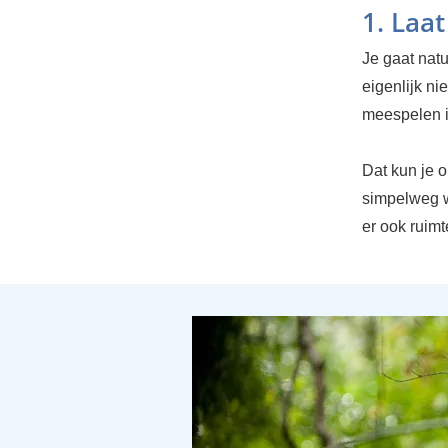
1. Laa
Je gaat natu
eigenlijk ni
meespelen in
Dat kun je 
simpelweg w
er ook ruimt