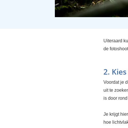
Uiteraard k
de fotoshoot
2. Kies
Voordat je d
uit te zoeke
is door rond 
Je krijgt hi
hoe lichtvla