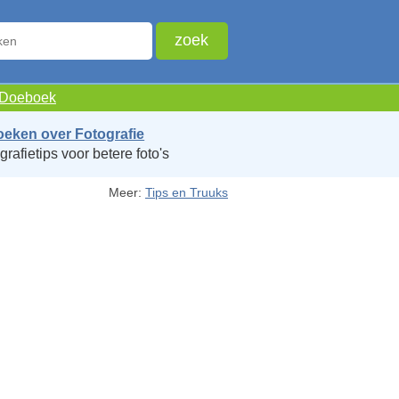
e Doeboek
oeken over Fotografie
grafietips voor betere foto's
Meer:
Tips en Truuks