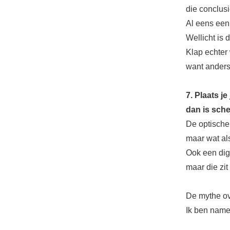
die conclusi
Al eens een 
Wellicht is 
Klap echter 
want anders 
7. Plaats je
dan is sche
De optische
maar wat als 
Ook een digi
maar die zit
De mythe ove
Ik ben name