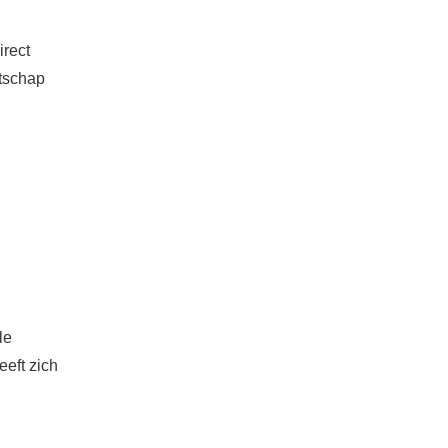
irect
atschap
le
eeft zich