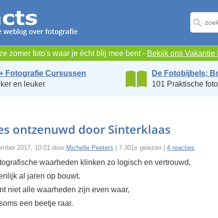
e zomer foto's waar je écht blij mee bent -
Bekijk ons Vakanti
+ Fotografie Cursussen
De Fotobijbels; B
ker en leuker
101 Praktische foto
es ontzenuwd door Sinterklaas
ember 2017, 10:01 door
Michelle Peeters
| 7.301x gelezen |
4 reacties
ografische waarheden klinken zo logisch en vertrouwd,
enlijk al jaren op bouwt.
t niet alle waarheden zijn even waar,
t soms een beetje raar.