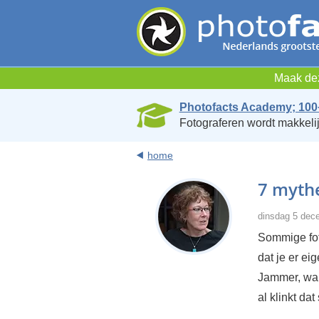
Maak dez
Photofacts Academy; 100
Fotograferen wordt makkelij
home
7 myth
dinsdag 5 dec
Sommige fot
dat je er eig
Jammer, wan
al klinkt da