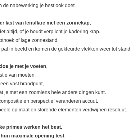
in de nabewerking je best ook doet.
er last van lensflare met een zonnekap
,
et altijd, of je houdt verplicht je kadering krap.
othoek of lage zonnestand,
n pal in beeld en komen de gekleurde vlekken weer tot stand.
doe je met je voeten
,
stie van moeten.
 een vast brandpunt,
at je met een zoomlens hele andere dingen kunt.
compositie en perspectief veranderen accuut,
e beeld op maat en storende elementen verdwijnen resoluut.
rke primes werken het best,
p hun maximale opening test
.