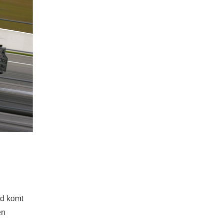
jd komt
en