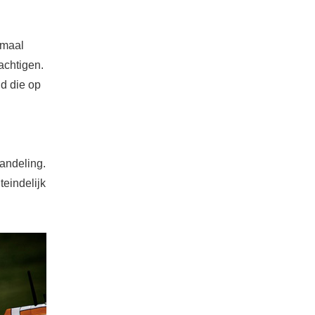
emaal
achtigen.
d die op
wandeling.
teindelijk