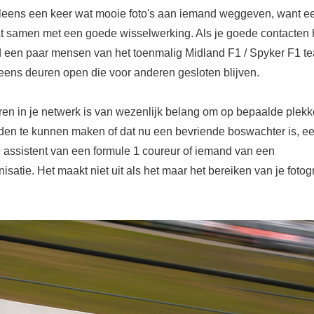
eens een keer wat mooie foto's aan iemand weggeven, want e
t samen met een goede wisselwerking. Als je goede contacten 
d een paar mensen van het toenmalig Midland F1 / Spyker F1 t
eens deuren open die voor anderen gesloten blijven.
ren in je netwerk is van wezenlijk belang om op bepaalde plek
den te kunnen maken of dat nu een bevriende boswachter is, e
e assistent van een formule 1 coureur of iemand van een
isatie. Het maakt niet uit als het maar het bereiken van je fotog