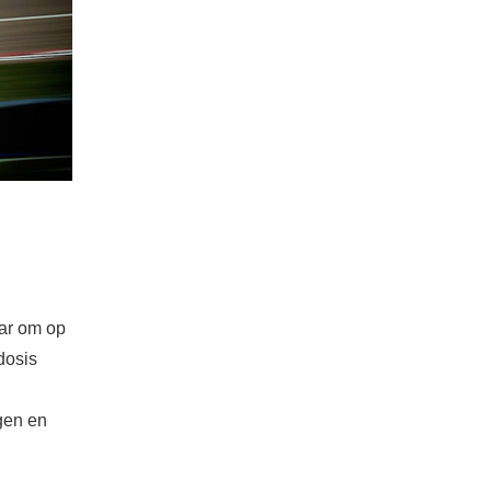
aar om op
dosis
gen en