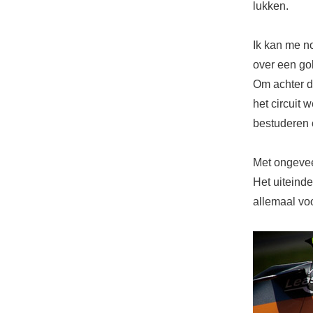
lukken.
Ik kan me n
over een go
Om achter d
het circuit 
bestuderen 
Met ongevee
Het uiteinde
allemaal voo