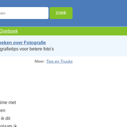
e Doeboek
oeken over Fotografie
grafietips voor betere foto's
Meer:
Tips en Truuks
ltime met
 en
ik dit
plaats ik