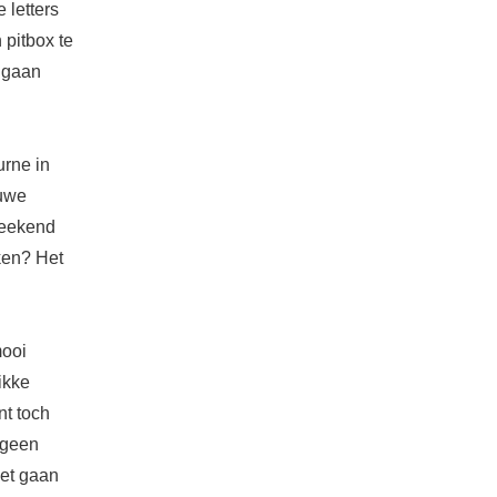
 letters
 pitbox te
 gaan
urne in
euwe
weekend
ken? Het
mooi
ikke
nt toch
 geen
iet gaan