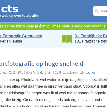
e zomer foto's waar je écht blij mee bent -
Bekijk ons Vakanti
+ Fotografie Cursussen
De Fotobijbels; B
ker en leuker
101 Praktische foto
rtfotografie op hoge snelheid
anuari 2011, 20:59 door
Arno de Bruijn
| 23.849x gelezen |
19 reacties
ste hier op Photofacts wel weten is mijn dagelijkse specialiteit
afie
en alles wat daarmee in direct verband staat. Voordat ik ful
d bruidsfotografie begon was ik al veel met reportagefotografie
ografie bezig. Omdat ik dit nog steeds ook erg leuk vind probeer 
drukke agenda door zo af en toe nog een keer te doen. Hiervan 