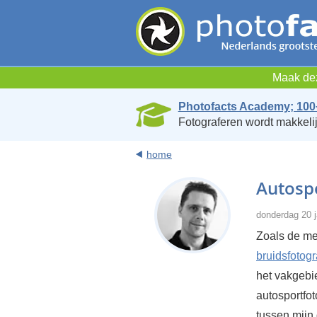
Maak dez
Photofacts Academy; 100
Fotograferen wordt makkelij
home
Autospo
donderdag 20 j
Zoals de mee
bruidsfotogr
het vakgebie
autosportfot
tussen mijn 