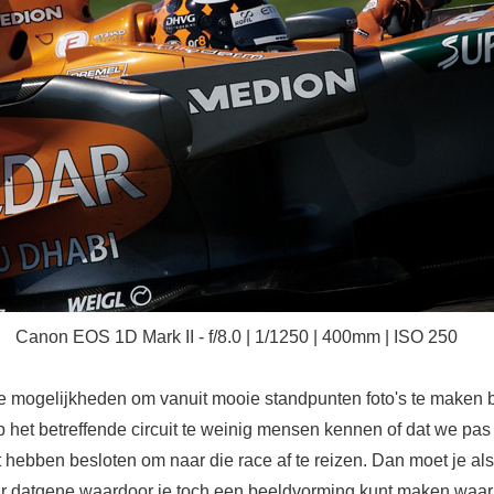
Canon EOS 1D Mark II - f/8.0 | 1/1250 | 400mm | ISO 250
e mogelijkheden om vanuit mooie standpunten foto's te maken b
 het betreffende circuit te weinig mensen kennen of dat we pas
hebben besloten om naar die race af te reizen. Dan moet je als
r datgene waardoor je toch een beeldvorming kunt maken waa