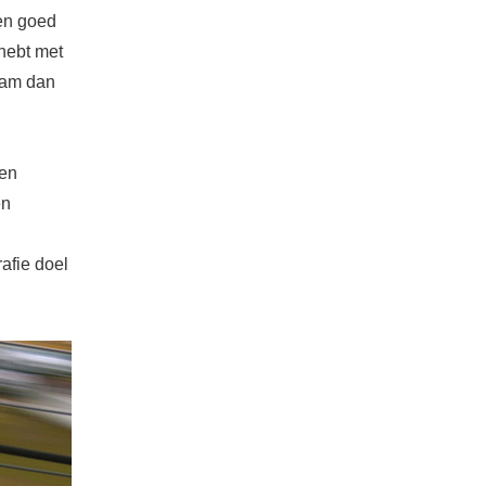
en goed
hebt met
eam dan
ken
en
rafie doel