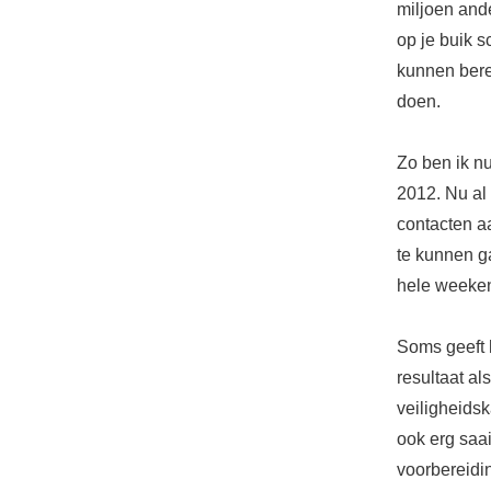
miljoen ande
op je buik 
kunnen bere
doen.
Zo ben ik n
2012. Nu al
contacten a
te kunnen g
hele weekend
Soms geeft 
resultaat a
veiligheids
ook erg saai
voorbereidin