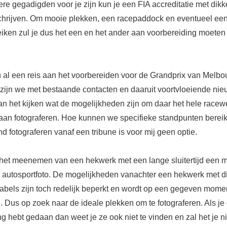
re gegadigden voor je zijn kun je een FIA accreditatie met dikke
schrijven. Om mooie plekken, een racepaddock en eventueel een
iken zul je dus het een en het ander aan voorbereiding moeten
u al een reis aan het voorbereiden voor de Grandprix van Melbo
 zijn we met bestaande contacten en daaruit voortvloeiende ni
an het kijken wat de mogelijkheden zijn om daar het hele race
aan fotograferen. Hoe kunnen we specifieke standpunten berei
 fotograferen vanaf een tribune is voor mij geen optie.
het meenemen van een hekwerk met een lange sluitertijd een 
ls autosportfoto. De mogelijkheden vanachter een hekwerk met d
kabels zijn toch redelijk beperkt en wordt op een gegeven mome
. Dus op zoek naar de ideale plekken om te fotograferen. Als je
g hebt gedaan dan weet je ze ook niet te vinden en zal het je n