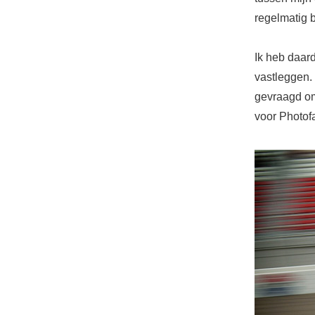
regelmatig 
Ik heb daar
vastleggen.
gevraagd om 
voor Photofa