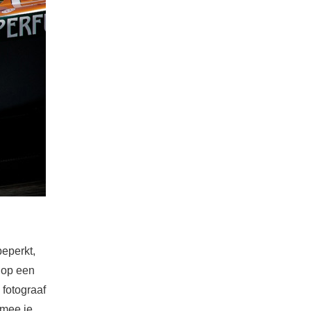
eperkt,
 op een
 fotograaf
rmee je