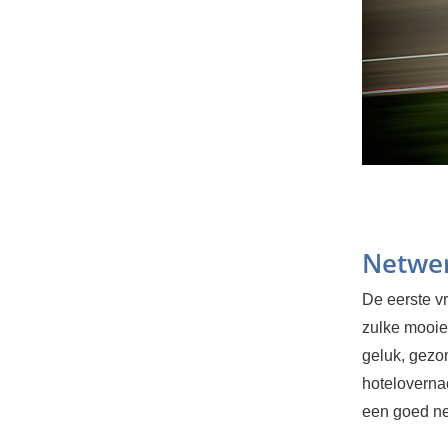
Netwe
De eerste vr
zulke mooie
geluk, gezon
hoteloverna
een goed n