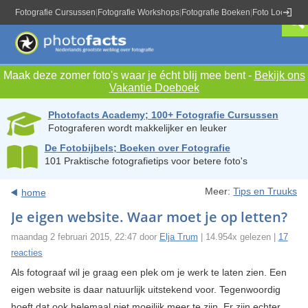
Fotografie Cursussen
|
Fotografie Workshops
|
Fotografie Boeken
|
Foto Locaties
|
Maak deze zomer foto's waar je écht blij mee bent -
Bekijk ons
Vakantie Doeboek
Photofacts Academy; 100+ Fotografie Cursussen
Fotograferen wordt makkelijker en leuker
De Fotobijbels; Boeken over Fotografie
101 Praktische fotografietips voor betere foto's
Meer:
Tips en Truuks
home
Je eigen website. Waar moet je op letten?
maandag 2 februari 2015, 22:47 door
Elja Trum
| 14.954x gelezen |
17
reacties
Als fotograaf wil je graag een plek om je werk te laten zien. Een
eigen website is daar natuurlijk uitstekend voor. Tegenwoordig
hoeft dat ook helemaal niet moeilijk meer te zijn. Er zijn echter