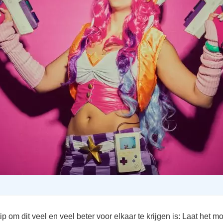
p om dit veel en veel beter voor elkaar te krijgen is: Laat het m