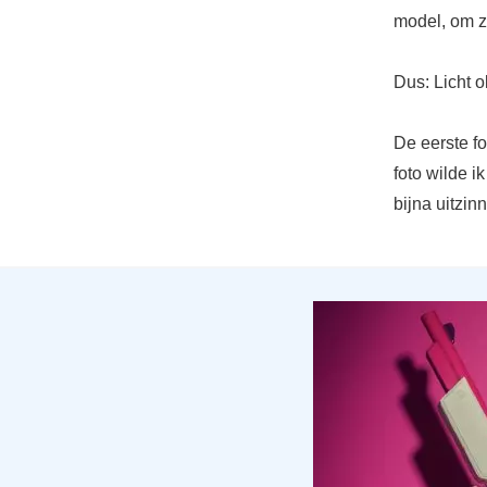
model, om zo
Dus: Licht ok
De eerste f
foto wilde i
bijna uitzin