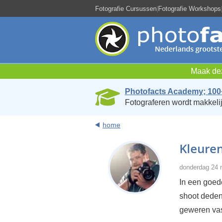
Fotografie Cursussen
|
Fotografie Workshops
Maak dez
Photofacts Academy; 100
Fotograferen wordt makkelij
home
Kleuren
donderdag 24 
In een goede
shoot deden
geweren vas