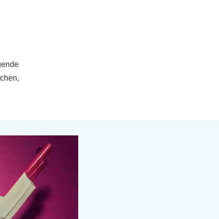
gende
achen,