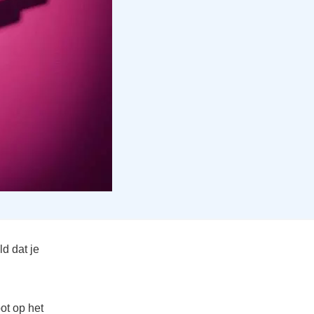
ld dat je
ot op het