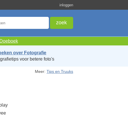
inloggen
e Doeboek
oeken over Fotografie
grafietips voor betere foto's
Meer:
Tips en Truuks
play
wee