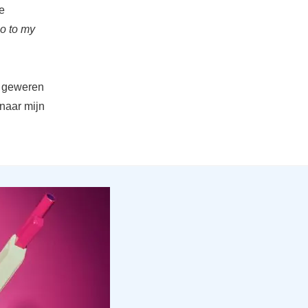
e
lo to my
e geweren
(naar mijn