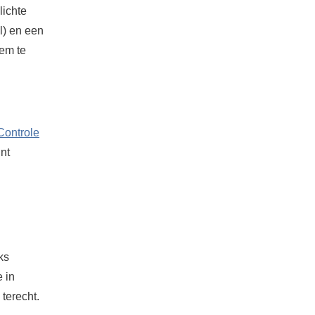
lichte
l) en een
eem te
Controle
nt
ks
 in
terecht.