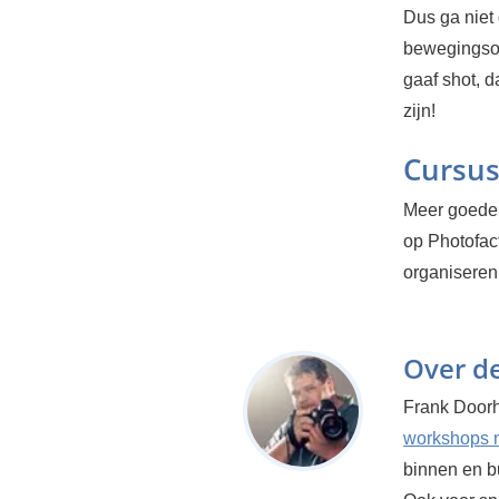
Dus ga niet 
bewegingson
gaaf shot, d
zijn!
Cursus
Meer goede 
op Photofact
organiseren
Over d
Frank Door
workshops m
binnen en bu