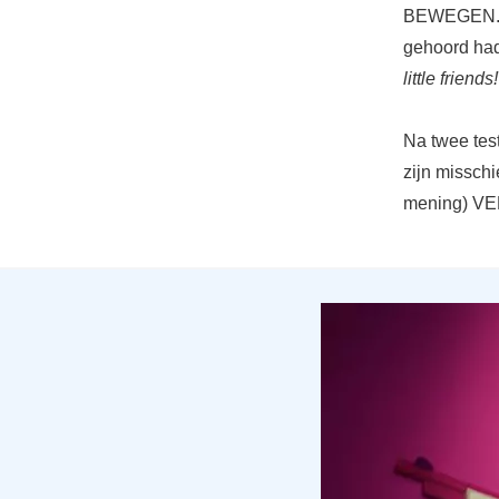
BEWEGEN. Ja
gehoord had 
little friends!
Na twee test
zijn misschi
mening) VEE