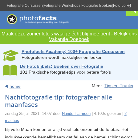
Fotografie Cursussen
|
Fotografie Workshops
|
Fotografie Boeken
|
Foto Locaties
|
Maak deze zomer foto's waar je écht blij mee bent -
Bekijk ons
Vakantie Doeboek
Photofacts Academy; 100+ Fotografie Cursussen
Fotograferen wordt makkelijker en leuker
De Fotobijbels; Boeken over Fotografie
101 Praktische fotografietips voor betere foto's
Meer:
Tips en Truuks
home
Nachtfotografie tip: fotografeer alle
maanfases
zondag 25 juli 2021, 14:07 door
Nando Harmsen
| 4.100x gelezen |
2
reacties
Bij volle Maan komen er altijd veel telelenzen uit de fototas. Het
indrukwekkende hemellichaam dat fel aan de hemel schijnt wordt