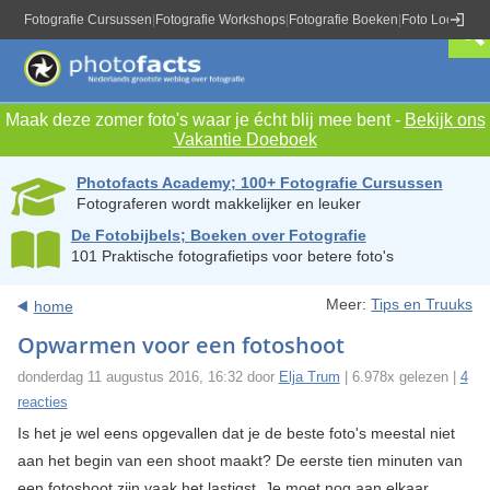
Fotografie Cursussen
|
Fotografie Workshops
|
Fotografie Boeken
|
Foto Locaties
|
Maak deze zomer foto's waar je écht blij mee bent -
Bekijk ons
Vakantie Doeboek
Photofacts Academy; 100+ Fotografie Cursussen
Fotograferen wordt makkelijker en leuker
De Fotobijbels; Boeken over Fotografie
101 Praktische fotografietips voor betere foto's
Meer:
Tips en Truuks
home
Opwarmen voor een fotoshoot
donderdag 11 augustus 2016, 16:32 door
Elja Trum
| 6.978x gelezen |
4
reacties
Is het je wel eens opgevallen dat je de beste foto's meestal niet
aan het begin van een shoot maakt? De eerste tien minuten van
een fotoshoot zijn vaak het lastigst. Je moet nog aan elkaar