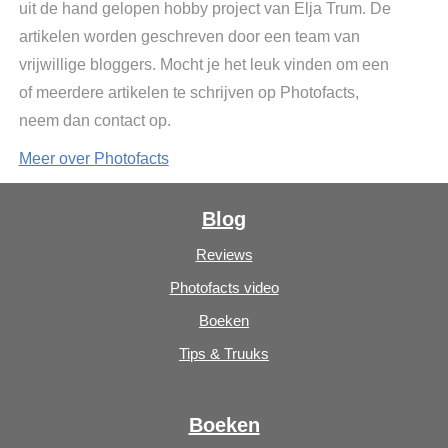
uit de hand gelopen hobby project van Elja Trum. De
artikelen worden geschreven door een team van
vrijwillige bloggers. Mocht je het leuk vinden om een
of meerdere artikelen te schrijven op Photofacts,
neem dan contact op.
Meer over Photofacts
Blog
Reviews
Photofacts video
Boeken
Tips & Truuks
Boeken