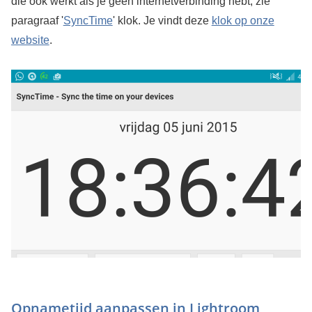
die ook werkt als je geen internetverbinding hebt, zie
paragraaf '
SyncTime
' klok. Je vindt deze
klok op onze
website
.
Opnametijd aanpassen in Lightroom