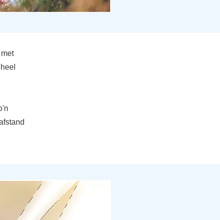
 met
 heel
o'n
afstand