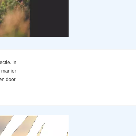
ctie. In
e manier
ten door