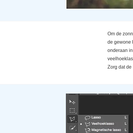
Om de zonne
de gewone la
onderaan in 
veelhoeklass
Zorg dat de