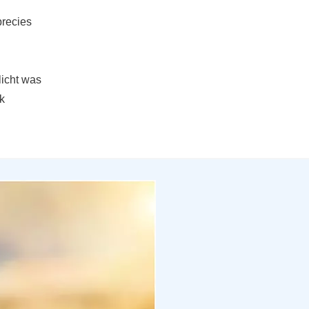
precies
licht was
k