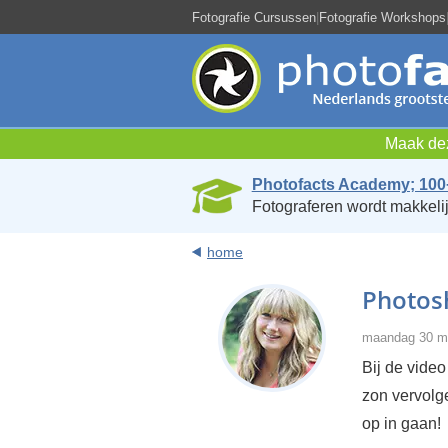
Fotografie Cursussen
|
Fotografie Workshops
Maak dez
Photofacts Academy; 100
Fotograferen wordt makkelij
home
Photosh
maandag 30 ma
Bij de video 
zon vervolgen
op in gaan!