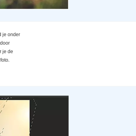
 je onder
 door
r je de
foto.