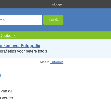
inloggen
e Doeboek
oeken over Fotografie
grafietips voor betere foto's
Meer:
Tutorials
n
n van de
at verder