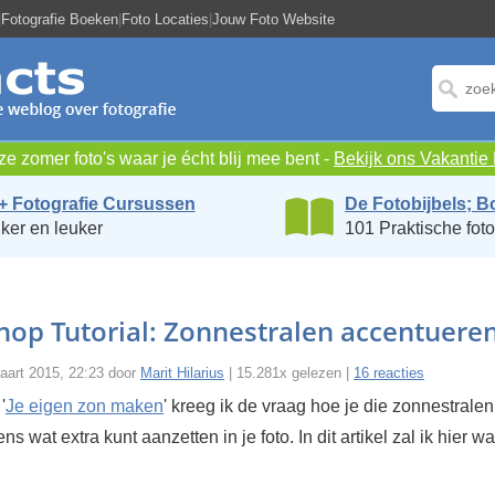
|
Fotografie Boeken
|
Foto Locaties
|
Jouw Foto Website
e zomer foto's waar je écht blij mee bent -
Bekijk ons Vakanti
+ Fotografie Cursussen
De Fotobijbels; B
ker en leuker
101 Praktische foto
op Tutorial: Zonnestralen accentuere
art 2015, 22:23 door
Marit Hilarius
| 15.281x gelezen |
16 reacties
'
Je eigen zon maken
' kreeg ik de vraag hoe je die zonnestrale
s wat extra kunt aanzetten in je foto. In dit artikel zal ik hier w