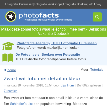
Fotografie Cursussen
|
Fotografie Workshops
|
Fotografie Boeken
|
Foto Locaties
|
Maak deze zomer foto's waar je écht blij mee bent -
Bekijk ons
Vakantie Doeboek
Photofacts Academy; 100+ Fotografie Cursussen
Fotograferen wordt makkelijker en leuker
De Fotobijbels; Boeken over Fotografie
101 Praktische fotografietips voor betere foto's
Meer:
Tutorials
home
Zwart-wit foto met detail in kleur
maandag 19 november 2018, 13:54 door
Elja Trum
| 157.802x gelezen |
7 reacties
Een zwart-wit foto met daarin één detail in kleur is vooral sinds de
film
Schindler's List
een populaire bewerking. Met deze