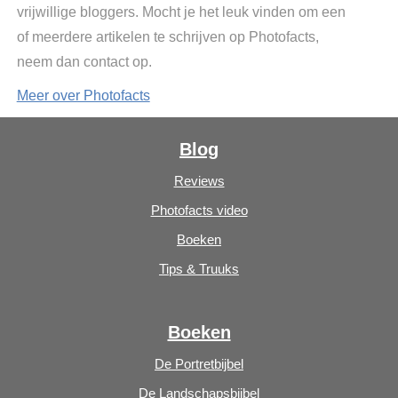
vrijwillige bloggers. Mocht je het leuk vinden om een
of meerdere artikelen te schrijven op Photofacts,
neem dan contact op.
Meer over Photofacts
Blog
Reviews
Photofacts video
Boeken
Tips & Truuks
Boeken
De Portretbijbel
De Landschapsbijbel