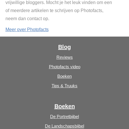
vrijwillige bloggers. Mocht je het leuk vinden om een
of meerdere artikelen te schrijven op Photofacts,
neem dan contact op.
Meer over Photofacts
Blog
Reviews
Photofacts video
Boeken
Tips & Truuks
Boeken
De Portretbijbel
De Landschapsbijbel