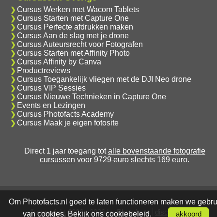
Cursus Werken met Wacom Tablets
Cursus Starten met Capture One
Cursus Perfecte afdrukken maken
Cursus Aan de slag met je drone
Cursus Auteursrecht voor Fotografen
Cursus Starten met Affinity Photo
Cursus Affinity by Canva
Productreviews
Cursus Toegankelijk vliegen met de DJI Neo drone
Cursus VIP Sessies
Cursus Nieuwe Technieken in Capture One
Events en Lezingen
Cursus Photofacts Academy
Cursus Maak je eigen fotosite
Direct 1 jaar toegang tot
alle bovenstaande fotografie
cursussen
voor
9729 euro
slechts 169 euro.
Om Photofacts.nl goed te laten functioneren maken we gebru
© copyright 2006 - 2026 by Photofacts
disclaimer
van cookies. Bekijk ons
cookiebeleid
.
akkoord