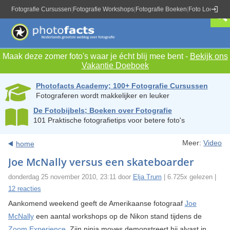
Fotografie Cursussen
|
Fotografie Workshops
|
Fotografie Boeken
|
Foto Locaties
|
Maak deze zomer foto's waar je écht blij mee bent -
Bekijk ons
Vakantie Doeboek
Photofacts Academy; 100+ Fotografie Cursussen
Fotograferen wordt makkelijker en leuker
De Fotobijbels; Boeken over Fotografie
101 Praktische fotografietips voor betere foto's
Meer:
Video
home
Joe McNally versus een skateboarder
donderdag 25 november 2010, 23:11 door
Elja Trum
| 6.725x gelezen |
12 reacties
Aankomend weekend geeft de Amerikaanse fotograaf
Joe
McNally
een aantal workshops op de Nikon stand tijdens de
Zoom Experience
. Zijn ninja moves demonstreert hij alvast in